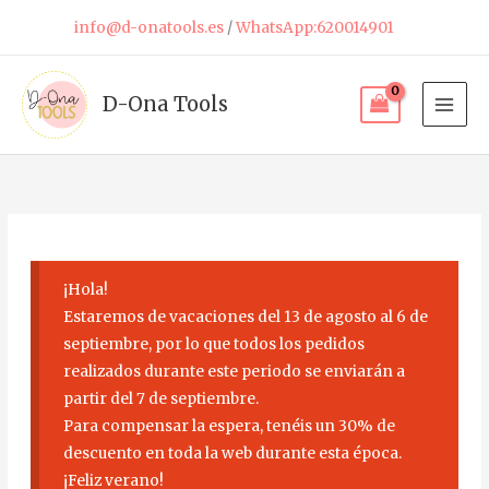
Ir
info@d-onatools.es
/
WhatsApp:620014901
al
contenido
D-Ona Tools
¡Hola!
Estaremos de vacaciones del 13 de agosto al 6 de
septiembre, por lo que todos los pedidos
realizados durante este periodo se enviarán a
partir del 7 de septiembre.
Para compensar la espera, tenéis un 30% de
descuento en toda la web durante esta época.
¡Feliz verano!