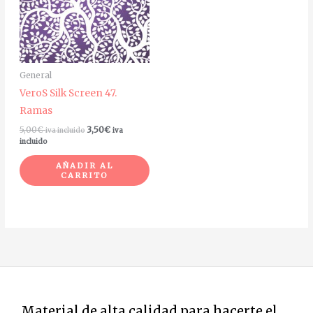
General
VeroS Silk Screen 47.
Ramas
5,00
€
3,50
€
iva incluido
iva
incluido
AÑADIR AL
CARRITO
Material de alta calidad para hacerte el