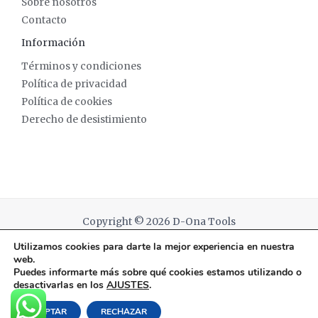
Sobre nosotros
Contacto
Información
Términos y condiciones
Política de privacidad
Política de cookies
Derecho de desistimiento
Copyright © 2026 D-Ona Tools
Utilizamos cookies para darte la mejor experiencia en nuestra
Powered by D-Ona Tools
web.
Puedes informarte más sobre qué cookies estamos utilizando o
desactivarlas en los
AJUSTES
.
English
(
Inglés
)
Español
ACEPTAR
RECHAZAR