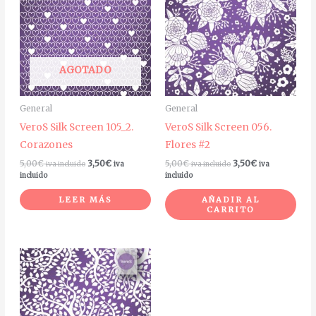
AGOTADO
General
General
VeroS Silk Screen 105_2.
VeroS Silk Screen 056.
Corazones
Flores #2
5,00
€
3,50
€
5,00
€
3,50
€
iva incluido
iva
iva incluido
iva
incluido
incluido
LEER MÁS
AÑADIR AL
CARRITO