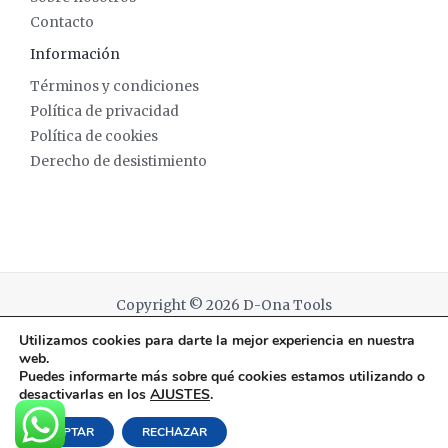
Contacto
Información
Términos y condiciones
Política de privacidad
Política de cookies
Derecho de desistimiento
Copyright © 2026 D-Ona Tools
Utilizamos cookies para darte la mejor experiencia en nuestra
Powered by D-Ona Tools
web.
Puedes informarte más sobre qué cookies estamos utilizando o
desactivarlas en los
AJUSTES
.
English
(
Inglés
)
Español
ACEPTAR
RECHAZAR