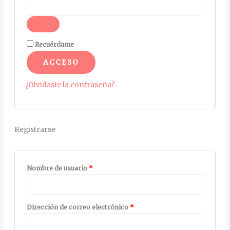
A
Recuérdame
l
ACCESO
t
e
¿Olvidaste la contraseña?
r
n
a
Registrarse
t
i
v
Nombre de usuario
*
e
:
Dirección de correo electrónico
*