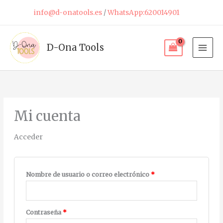
Ir
info@d-onatools.es
/
WhatsApp:620014901
al
contenido
D-Ona Tools
Obligatorio
Obligatorio
Obligatorio
Obligatorio
Mi cuenta
Acceder
Nombre de usuario o correo electrónico
*
Contraseña
*