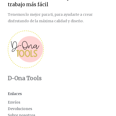
trabajo más fácil
i
v
Tenemos lo mejor para ti, para ayudarte a crear
e
disfrutando de la máxima calidad y diseño.
:
D-Ona Tools
Enlaces
Envíos
Devoluciones
Sobre nosotros