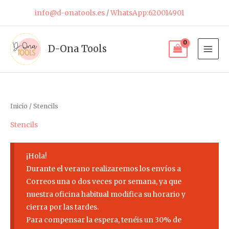
Ir
info@d-onatools.es
/
WhatsApp:620014901
al
contenido
D-Ona Tools
Inicio
/ Stencils
Stencils
¡Hola!
Durante el verano realizaremos los envíos a
Correos una o dos veces por semana, ya que
nuestra oficina habitual modifica su horario y
cierra por las tardes.
Para compensar la espera, tenéis un 30% de