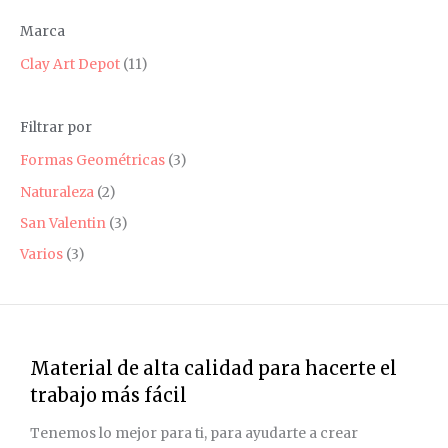
c
c
Marca
i
i
o
o
Clay Art Depot
(11)
m
m
í
á
Filtrar por
n
x
Formas Geométricas
(3)
i
i
Naturaleza
(2)
m
m
San Valentin
(3)
o
o
Varios
(3)
Material de alta calidad para hacerte el
trabajo más fácil
Tenemos lo mejor para ti, para ayudarte a crear