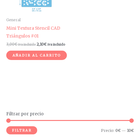
General
Mini Textura Stencil CAD
Triángulos #01
3,00
€
2,10
€
iva incluido
iva incluido
AÑADIR AL CARRITO
Filtrar por precio
P
P
r
r
FILTRAR
Precio:
0€
—
10€
e
e