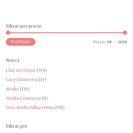
Filtrar por precio
P
P
r
r
FILTRAR
Precio:
0€
—
160€
e
e
c
c
Marca
i
i
o
o
Clay Art Depot
(359)
m
m
Lucy Struncová
(15)
í
á
Moiko
(135)
n
x
Noelia Contreras
(9)
i
i
Vero Studio Silkscreens
(376)
m
m
o
o
Filtrar por