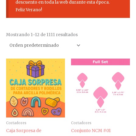
descuento en toda la web durante esta época.
Feliz Verano!
Mostrando 1–12 de 1111 resultados
Rango
Rango
Es
de
de
pr
precios:
precios:
desde
desde
tie
2,94€
4,20€
múl
hasta
hasta
3,85€
5,50€
var
La
op
se
pu
Cortadores
Cortadores
ele
Caja Sorpresa de
Conjunto NCM #01