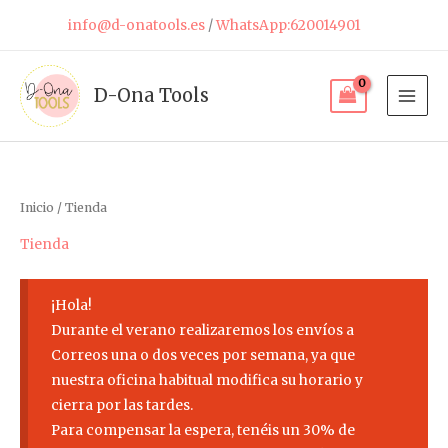
Ir
info@d-onatools.es
/
WhatsApp:620014901
al
contenido
D-Ona Tools
Inicio
/ Tienda
Tienda
¡Hola!
Durante el verano realizaremos los envíos a
Correos una o dos veces por semana, ya que
nuestra oficina habitual modifica su horario y
cierra por las tardes.
Para compensar la espera, tenéis un 30% de