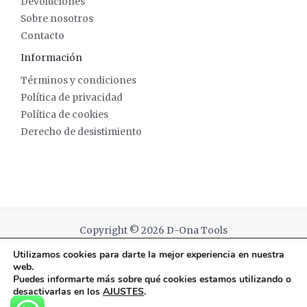
Devoluciones
Sobre nosotros
Contacto
Información
Términos y condiciones
Política de privacidad
Política de cookies
Derecho de desistimiento
Copyright © 2026 D-Ona Tools
Utilizamos cookies para darte la mejor experiencia en nuestra
Powered by D-Ona Tools
web.
Puedes informarte más sobre qué cookies estamos utilizando o
desactivarlas en los
AJUSTES
.
English
(
Inglés
)
Español