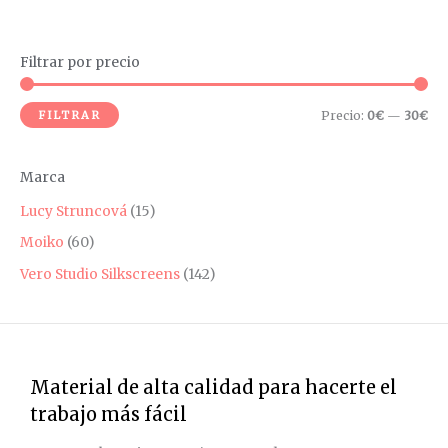
Filtrar por precio
P
P
r
r
FILTRAR
Precio:
0€
—
30€
e
e
c
c
Marca
i
i
o
o
Lucy Struncová
(15)
m
m
Moiko
(60)
í
á
Vero Studio Silkscreens
(142)
n
x
i
i
m
m
o
o
Material de alta calidad para hacerte el
trabajo más fácil