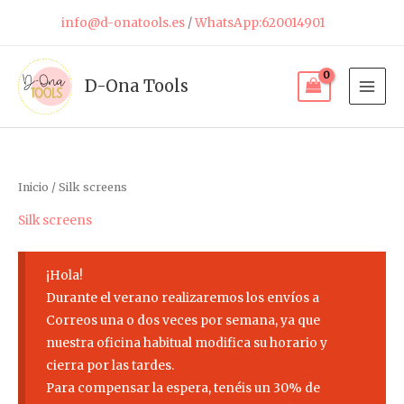
Ir
info@d-onatools.es
/
WhatsApp:620014901
al
contenido
D-Ona Tools
Inicio
/ Silk screens
Silk screens
¡Hola!
Durante el verano realizaremos los envíos a
Correos una o dos veces por semana, ya que
nuestra oficina habitual modifica su horario y
cierra por las tardes.
Para compensar la espera, tenéis un 30% de