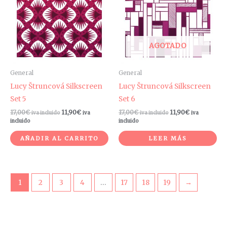
AGOTADO
General
General
Lucy Štruncová Silkscreen
Lucy Štruncová Silkscreen
Set 5
Set 6
17,00
€
11,90
€
17,00
€
11,90
€
iva incluido
iva
iva incluido
iva
incluido
incluido
AÑADIR AL CARRITO
LEER MÁS
1
2
3
4
…
17
18
19
→