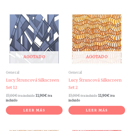
AGOTADO
AGOTADO
General
General
Lucy Štruncová Silkscreen
Lucy Štruncová Silkscreen
Set 12
Set 2
17,00
€
11,90
€
17,00
€
11,90
€
iva incluido
iva
iva incluido
iva
incluido
incluido
LEER MÁS
LEER MÁS