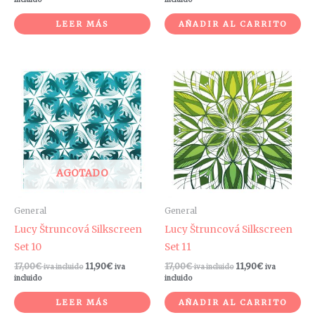
LEER MÁS
AÑADIR AL CARRITO
AGOTADO
General
General
Lucy Štruncová Silkscreen
Lucy Štruncová Silkscreen
Set 10
Set 11
17,00
€
11,90
€
17,00
€
11,90
€
iva incluido
iva
iva incluido
iva
incluido
incluido
LEER MÁS
AÑADIR AL CARRITO