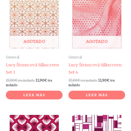
AGOTADO
AGOTADO
General
General
Lucy Štruncová Silkscreen
Lucy Štruncová Silkscreen
Set 3
Set 4
17,00
€
11,90
€
17,00
€
11,90
€
iva incluido
iva
iva incluido
iva
incluido
incluido
LEER MÁS
LEER MÁS