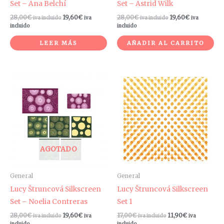
Set – Ana Belchí
Set – Astrid Wilk
28,00
€
19,60
€
28,00
€
19,60
€
iva incluido
iva
iva incluido
iva
incluido
incluido
LEER MÁS
AÑADIR AL CARRITO
AGOTADO
General
General
Lucy Štruncová Silkscreen
Lucy Štruncová Silkscreen
Set – Noelia Contreras
Set 1
28,00
€
19,60
€
17,00
€
11,90
€
iva incluido
iva
iva incluido
iva
incluido
incluido