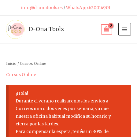
Ir
info@d-onatools.es
/
WhatsApp:620014901
al
contenido
D-Ona Tools
Inicio
/ Cursos Online
Cursos Online
¡Hola!
Durante el verano realizaremos los envíos a
Correos una o dos veces por semana, ya que
nuestra oficina habitual modifica su horario y
cierra por las tardes.
Para compensar la espera, tenéis un 30% de