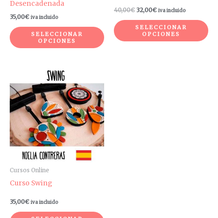
en
en
Desencadenada
40,00
€
32,00
€
iva incluido
la
la
35,00
€
iva incluido
página
pá
SELECCIONAR
SELECCIONAR
OPCIONES
de
de
OPCIONES
producto
pr
Este
producto
tiene
múltiples
variantes.
Las
opciones
se
pueden
Cursos Online
elegir
Curso Swing
en
35,00
€
iva incluido
la