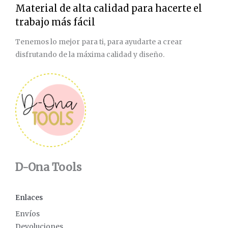
i
i
Material de alta calidad para hacerte el
m
m
trabajo más fácil
o
o
Tenemos lo mejor para ti, para ayudarte a crear
disfrutando de la máxima calidad y diseño.
D-Ona Tools
Enlaces
Envíos
Devoluciones