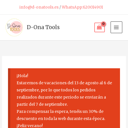
Ir
info@d-onatools.es
/
WhatsApp:620014901
al
contenido
D-Ona Tools
¡Hola!
Estaremos de vacaciones del 13 de agosto al 6 de
septiembre, por lo que todos los pedidos
realizados durante este periodo se enviarán a
partir del 7 de septiembre.
Para compensar la espera, tenéis un 30% de
descuento en toda la web durante esta época.
¡Feliz verano!