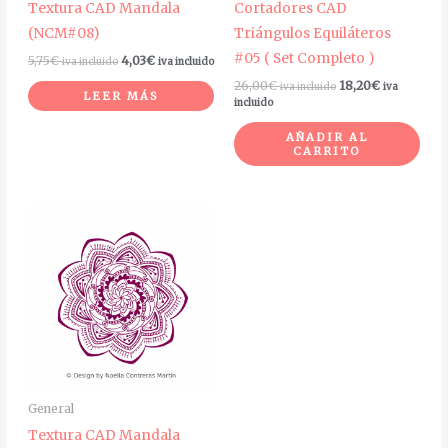
Textura CAD Mandala
Cortadores CAD
(NCM#08)
Triángulos Equiláteros
#05 ( Set Completo )
5,75
€
4,03
€
iva incluido
iva incluido
26,00
€
18,20
€
iva incluido
iva
LEER MÁS
incluido
AÑADIR AL
CARRITO
General
Textura CAD Mandala