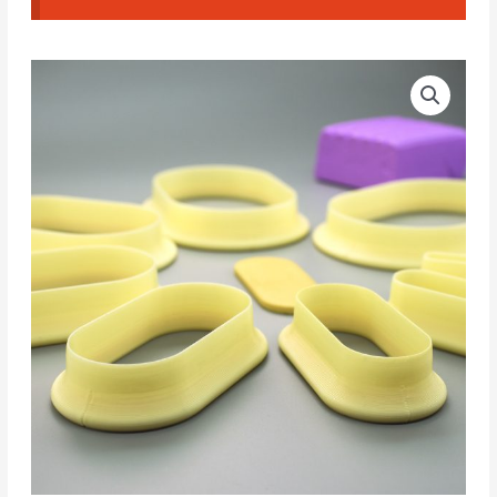
Cortadores
CAD
Cápsulas
#01
(
Set
Completo
)
cantidad