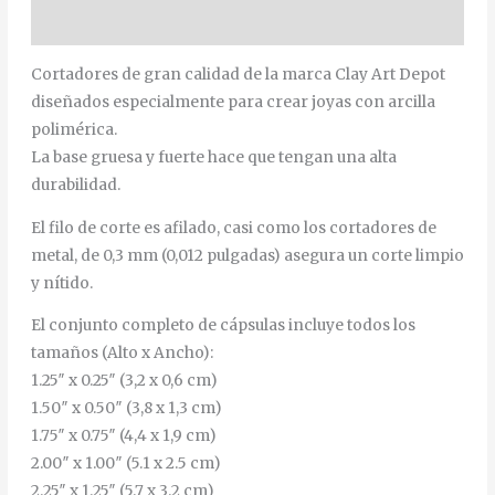
Información adicional
Cortadores de gran calidad de la marca Clay Art Depot
diseñados especialmente para crear joyas con arcilla
polimérica.
La base gruesa y fuerte hace que tengan una alta
durabilidad.
El filo de corte es afilado, casi como los cortadores de
metal, de 0,3 mm (0,012 pulgadas) asegura un corte limpio
y nítido.
El conjunto completo de cápsulas incluye todos los
tamaños (Alto x Ancho):
1.25″ x 0.25″ (3,2 x 0,6 cm)
1.50″ x 0.50″ (3,8 x 1,3 cm)
1.75″ x 0.75″ (4,4 x 1,9 cm)
2.00″ x 1.00″ (5.1 x 2.5 cm)
2.25″ x 1.25″ (5.7 x 3.2 cm)