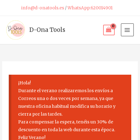
Ir
info@d-onatools.es
/
WhatsApp:620014901
al
contenido
D-Ona Tools
¡Hola!
Durante el verano realizaremos los envíos a
Correos una o dos veces por semana, ya que
nuestra oficina habitual modifica su horario y
cierra por las tardes.
Para compensar la espera, tenéis un 30% de
descuento en toda la web durante esta época.
Feliz Verano!