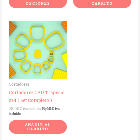
de
OPCIONES
CARRITO
producto
Cortadores
Cortadores CAD Trapecio
#01 ( Set Completo )
28,00
€
19,60
€
iva incluido
iva
incluido
AÑADIR AL
CARRITO