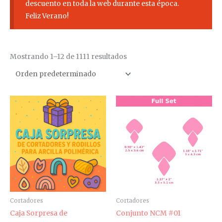
descuento en toda la web durante esta época.
Feliz Verano!
Mostrando 1–12 de 1111 resultados
Rango
Rango
Es
de
de
pr
precios:
precios:
desde
desde
tie
2,94€
4,20€
múl
hasta
hasta
3,85€
5,50€
var
La
op
se
pu
Cortadores
Cortadores
ele
Caja Sorpresa de
Conjunto NCM #01