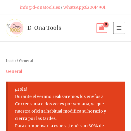
Ir
info@d-onatools.es
/
WhatsApp:620014901
al
contenido
D-Ona Tools
Inicio
/ General
General
¡Hola!
Durante el verano realizaremos los envíos a
Correos una o dos veces por semana, ya que
nuestra oficina habitual modifica su horario y
cierra por las tardes.
Para compensar la espera, tenéis un 30% de