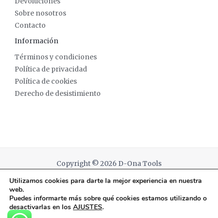
Devoluciones
Sobre nosotros
Contacto
Información
Términos y condiciones
Política de privacidad
Política de cookies
Derecho de desistimiento
Copyright © 2026 D-Ona Tools
Utilizamos cookies para darte la mejor experiencia en nuestra
Powered by D-Ona Tools
web.
Puedes informarte más sobre qué cookies estamos utilizando o
desactivarlas en los
AJUSTES
.
English
(
Inglés
)
Español