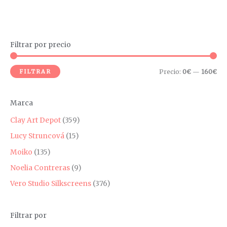
Filtrar por precio
P
P
r
r
FILTRAR
Precio:
0€
—
160€
e
e
c
c
Marca
i
i
o
o
Clay Art Depot
(359)
m
m
Lucy Struncová
(15)
í
á
Moiko
(135)
n
x
Noelia Contreras
(9)
i
i
Vero Studio Silkscreens
(376)
m
m
o
o
Filtrar por