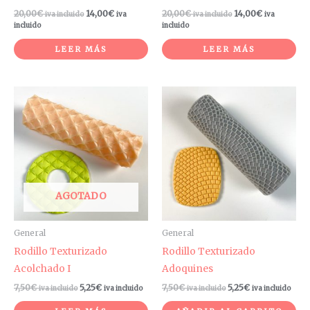
20,00
€
14,00
€
20,00
€
14,00
€
iva incluido
iva
iva incluido
iva
incluido
incluido
LEER MÁS
LEER MÁS
AGOTADO
General
General
Rodillo Texturizado
Rodillo Texturizado
Acolchado I
Adoquines
7,50
€
5,25
€
7,50
€
5,25
€
iva incluido
iva incluido
iva incluido
iva incluido