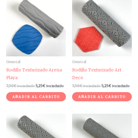
General
General
Rodillo Texturizado Arena
Rodillo Texturizado Art
Playa
Deco
7,50
€
5,25
€
7,50
€
5,25
€
iva incluido
iva incluido
iva incluido
iva incluido
AÑADIR AL CARRITO
AÑADIR AL CARRITO