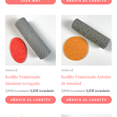
LEER MÁS
AÑADIR AL CARRITO
General
General
Rodillo Texturizado
Rodillo Texturizado Árboles
Aluminio Arrugado
de Navidad
7,50
€
5,25
€
7,50
€
5,25
€
iva incluido
iva incluido
iva incluido
iva incluido
AÑADIR AL CARRITO
AÑADIR AL CARRITO