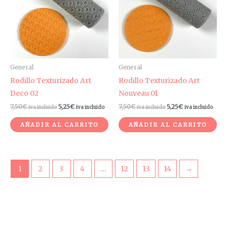
General
General
Rodillo Texturizado Art
Rodillo Texturizado Art
Deco 02
Nouveau 01
7,50
€
5,25
€
7,50
€
5,25
€
iva incluido
iva incluido
iva incluido
iva incluido
AÑADIR AL CARRITO
AÑADIR AL CARRITO
1
2
3
4
…
12
13
14
→