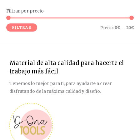
Filtrar por precio
P
P
r
r
FILTRAR
Precio:
0€
—
20€
e
e
c
c
i
i
o
o
Material de alta calidad para hacerte el
m
m
trabajo más fácil
í
á
n
x
Tenemos lo mejor para ti, para ayudarte a crear
i
i
disfrutando de la máxima calidad y diseño.
m
m
o
o