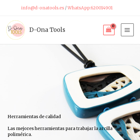
Ir
info@d-onatools.es
/
WhatsApp:620014901
al
contenido
D-Ona Tools
Herramientas de calidad
Las mejores herramientas para trabajar la arcilla
polimérica.