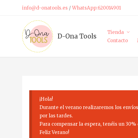
Ir
info@d-onatools.es
/
WhatsApp:620014901
al
contenido
Tienda
D-Ona Tools
Contacto
¡Hola!
Durante el verano realizaremos los envíos
por las tardes.
Para compensar la espera, tenéis un 30% 
Feliz Verano!