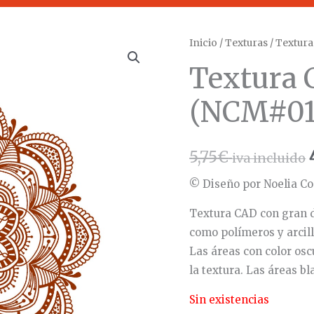
Inicio
/
Texturas
/ Textur
Textura
(NCM#01
5,75
€
iva incluido
© Diseño por Noelia Co
Textura CAD con gran 
como polímeros y arcill
Las áreas con color osc
la textura. Las áreas b
Sin existencias