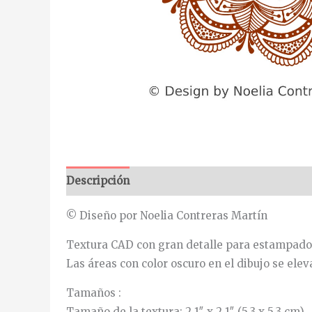
Descripción
Información adicional
© Diseño por Noelia Contreras Martín
Textura CAD con gran detalle para estampado 
Las áreas con color oscuro en el dibujo se ele
Tamaños :
Tamaño de la textura: 2.1″ x 2.1″ (5.3 x 5.3 cm)