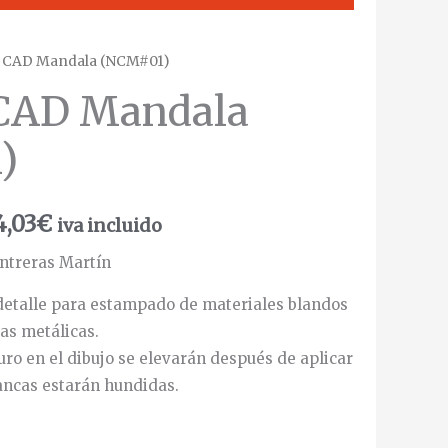
a CAD Mandala (NCM#01)
 CAD Mandala
)
4,03
€
iva incluido
ntreras Martín
detalle para estampado de materiales blandos
as metálicas.
uro en el dibujo se elevarán después de aplicar
lancas estarán hundidas.