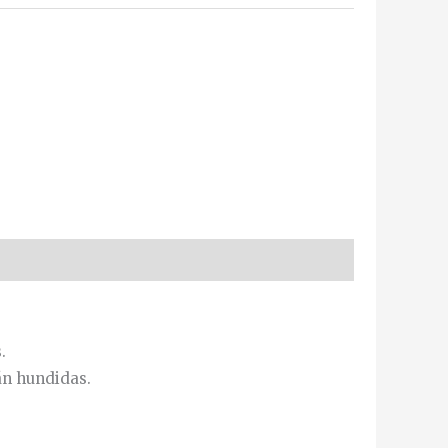
.
án hundidas.