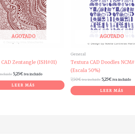
AGOTADO
AGOTADO
General
 CAD Zentangle (ISH#01)
Textura CAD Doodles NCM#
(Escala 50%)
5,25
€
incluido
iva incluido
7,50
€
5,25
€
iva incluido
iva incluido
LEER MÁS
LEER MÁS