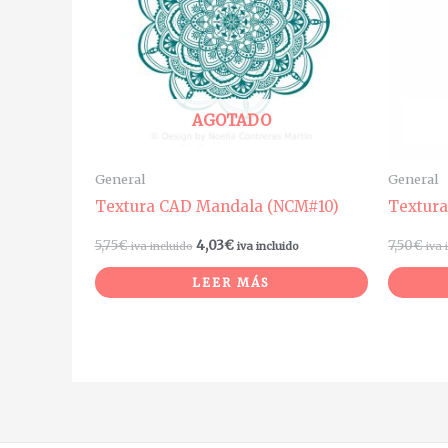
AGOTADO
General
General
Textura CAD Mandala (NCM#10)
Textura
5,75
€
4,03
€
7,50
€
iva incluido
iva incluido
iva 
LEER MÁS