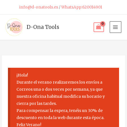
Ir
info@d-onatools.es
/
WhatsApp:620014901
al
contenido
D-Ona Tools
¡Hola!
Durante el verano realizaremos los envíos a
Correos una o dos veces por semana, ya que
nuestra oficina habitual modifica su horario y
cierra por las tardes.
Para compensar la espera, tenéis un 30% de
descuento en toda la web durante esta época.
Feliz Verano!