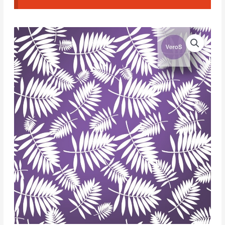
VeroS
Silk
Screen
136.
Hojas
#2
cantidad