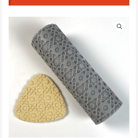
Rodillo
Texturizado
Patrón
Marroquí
cantidad