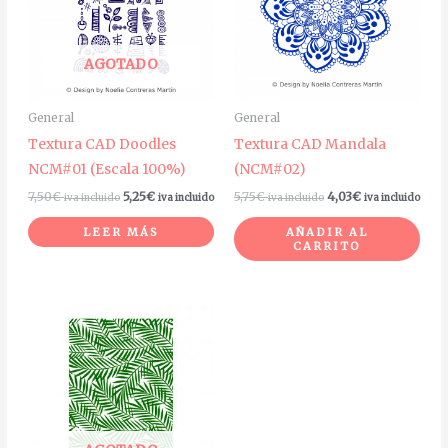
AGOTADO
General
General
Textura CAD Doodles
Textura CAD Mandala
NCM#01 (Escala 100%)
(NCM#02)
7,50
€
5,25
€
5,75
€
4,03
€
iva incluido
iva incluido
iva incluido
iva incluido
LEER MÁS
AÑADIR AL
CARRITO