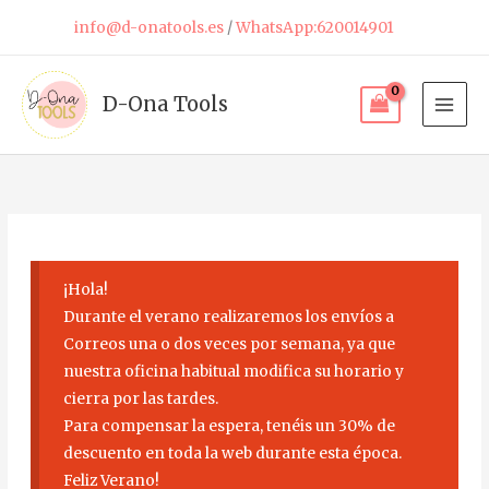
Ir
info@d-onatools.es
/
WhatsApp:620014901
al
contenido
D-Ona Tools
¡Hola!
Durante el verano realizaremos los envíos a
Correos una o dos veces por semana, ya que
nuestra oficina habitual modifica su horario y
cierra por las tardes.
Para compensar la espera, tenéis un 30% de
descuento en toda la web durante esta época.
Feliz Verano!