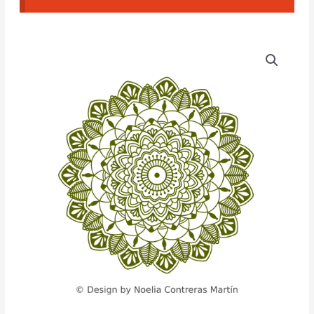
Textura
CAD
Mandala
(NCM#11)
cantidad