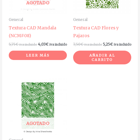
AGOTADO
General
General
Textura CAD Mandala
Textura CAD Flores y
(NCM#08)
Pajaros
5,75
€
4,03
€
7,50
€
5,25
€
iva incluido
iva incluido
iva incluido
iva incluido
LEER MÁS
AÑADIR AL
CARRITO
AGOTADO