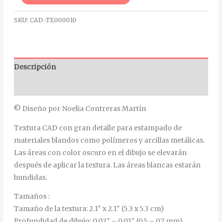
SKU:
CAD-TE000010
Descripción
Información adicional
© Diseño por Noelia Contreras Martín
Textura CAD con gran detalle para estampado de
materiales blandos como polímeros y arcillas metálicas.
Las áreas con color oscuro en el dibujo se elevarán
después de aplicar la textura. Las áreas blancas estarán
hundidas.
Tamaños :
Tamaño de la textura: 2.1″ x 2.1″ (5.3 x 5.3 cm)
Profundidad de dibujo: 0,02″ – 0,03″ (0,5 – 0,7 mm)