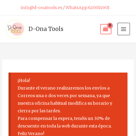
Ir
info@d-onatools.es
/
WhatsApp:620014901
al
contenido
D-Ona Tools
¡Hola!
Durante el verano realizaremos los envíos a
Correos una o dos veces por semana, ya que
nuestra oficina habitual modifica su horario y
cierra por las tardes.
Para compensar la espera, tenéis un 30% de
descuento en toda la web durante esta época.
Feliz Verano!