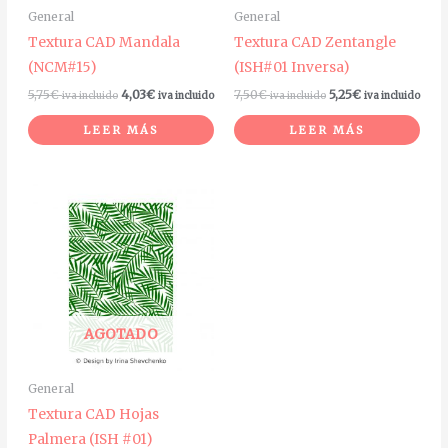
General
General
Textura CAD Mandala
Textura CAD Zentangle
(NCM#15)
(ISH#01 Inversa)
5,75
€
4,03
€
7,50
€
5,25
€
iva incluido
iva incluido
iva incluido
iva incluido
LEER MÁS
LEER MÁS
AGOTADO
General
Textura CAD Hojas
Palmera (ISH #01)