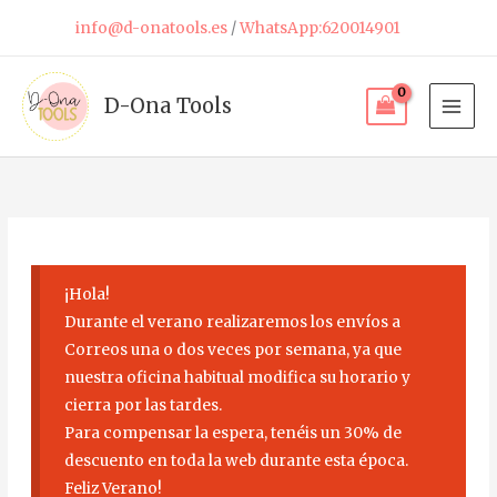
Ir
info@d-onatools.es
/
WhatsApp:620014901
al
contenido
D-Ona Tools
¡Hola!
Durante el verano realizaremos los envíos a
Correos una o dos veces por semana, ya que
nuestra oficina habitual modifica su horario y
cierra por las tardes.
Para compensar la espera, tenéis un 30% de
descuento en toda la web durante esta época.
Feliz Verano!