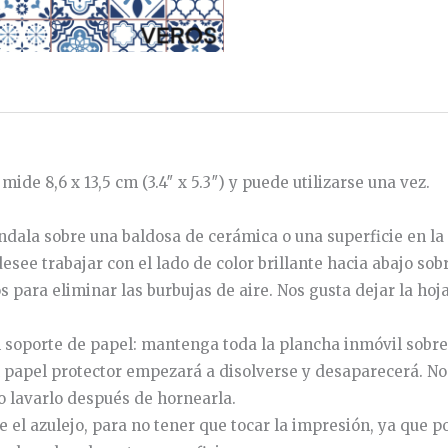
ide 8,6 x 13,5 cm (3.4″ x 5.3″) y puede utilizarse una vez.
éndala sobre una baldosa de cerámica o una superficie en la 
see trabajar con el lado de color brillante hacia abajo sobre
s
para
eliminar
las
burbujas
de
aire
.
Nos gusta dejar la hoj
oporte de papel: mantenga toda la plancha inmóvil sobre el
papel
protector
empezará
a
disolverse
y
desaparecerá
.
No
ro lavarlo después de hornearla.
e
el
azulejo
,
para
no
tener
que
tocar
la
impresión
,
ya
que
p