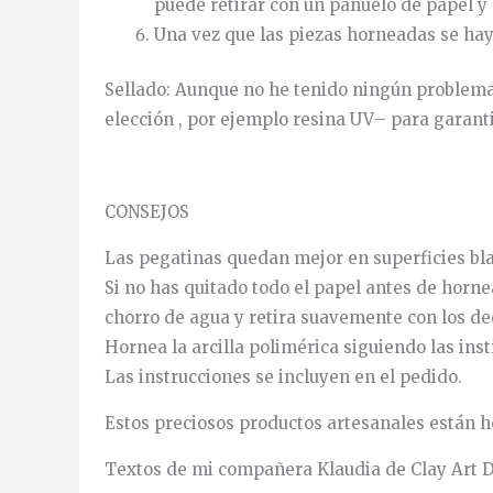
puede
retirar
con
un
pañuelo
de
papel
y
Una
vez
que
las
piezas
horneadas
se
ha
Sellado
:
Aunque
no
he
tenido
ningún
problem
elección
, por ejemplo
resina
UV
–
para
garant
CONSEJOS
Las pegatinas quedan mejor en superficies bla
Si no has quitado todo el papel antes de horne
chorro de agua y retira suavemente con los ded
Hornea la arcilla polimérica siguiendo las ins
Las instrucciones se incluyen en el pedido.
Estos preciosos productos artesanales están h
Textos de mi compañera Klaudia de Clay Art 