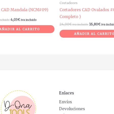
Cortadores
a CAD Mandala (NCM#09)
Cortadores CAD Ovalados #0
Completo )
4,03
€
incluido
iva incluido
24,00
€
16,80
€
iva incluido
iva inclu
AÑADIR AL CARRITO
AÑADIR AL CARRIT
Enlaces
Envíos
Devoluciones