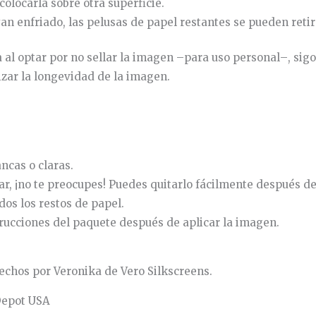
colocarla
sobre
otra
superficie
.
yan
enfriado
,
las
pelusas
de
papel
restantes
se
pueden
reti
a
al
optar
por
no
sellar
la
imagen
–
para
uso
personal
–
,
sigo
izar
la
longevidad
de
la
imagen
.
ncas o claras.
ar, ¡no te preocupes! Puedes quitarlo fácilmente después d
os los restos de papel.
trucciones del paquete después de aplicar la imagen.
echos por Veronika de Vero Silkscreens.
Depot USA