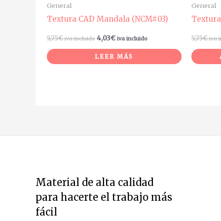
General
General
Textura CAD Mandala (NCM#03)
Textur
5,75
€
4,03
€
5,75
€
iva incluido
iva incluido
iva 
LEER MÁS
Material de alta calidad
para hacerte el trabajo más
fácil