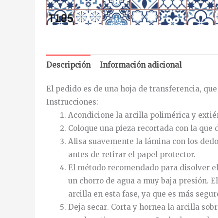
Descripción
Información adicional
El pedido es de una hoja de transferencia, que m
Instrucciones
:
Acondicione la arcilla polimérica y exti
Coloque una pieza recortada con la que de
Alisa
suavemente
la
lámina
con
los
dedo
antes de retirar el papel protector.
El método recomendado para disolver el s
un chorro de agua a muy baja presión.
El
arcilla en esta fase, ya que es más segu
Deja
secar
.
Corta
y
hornea
la
arcilla
sobr