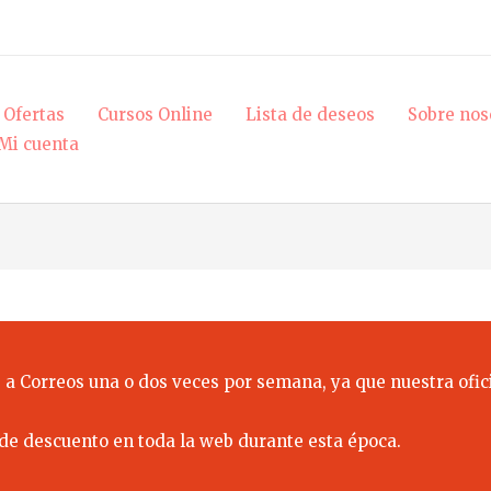
Ofertas
Cursos Online
Lista de deseos
Sobre nos
Mi cuenta
 a Correos una o dos veces por semana, ya que nuestra ofici
de descuento en toda la web durante esta época.