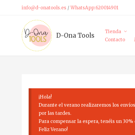
Ir
info@d-onatools.es
/
WhatsApp:620014901
al
contenido
Tienda
D-Ona Tools
Contacto
¡Hola!
Durante el verano realizaremos los envíos
por las tardes.
Para compensar la espera, tenéis un 30% 
Feliz Verano!