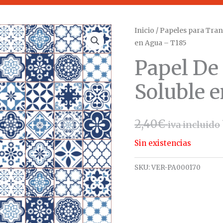
Inicio
/
Papeles para Tran
en Agua – T185
Papel De
Soluble 
2,40
€
iva incluido
Sin existencias
SKU:
VER-PA000170