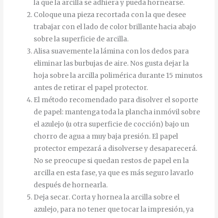
la que la arcilla se adhiera y pueda hornearse.
Coloque una pieza recortada con la que desee
trabajar con el lado de color brillante hacia abajo
sobre la superficie de arcilla.
Alisa
suavemente
la
lámina
con
los
dedos
para
eliminar
las
burbujas
de
aire
.
Nos gusta dejar la
hoja sobre la arcilla polimérica durante 15 minutos
antes de retirar el papel protector.
El método recomendado para disolver el soporte
de papel: mantenga toda la plancha inmóvil sobre
el azulejo (u otra superficie de cocción) bajo un
chorro de agua a muy baja presión.
El
papel
protector
empezará
a
disolverse
y
desaparecerá
.
No se preocupe si quedan restos de papel en la
arcilla en esta fase, ya que es más seguro lavarlo
después de hornearla.
Deja
secar
.
Corta
y
hornea
la
arcilla
sobre
el
azulejo
,
para
no
tener
que
tocar
la
impresión
,
ya