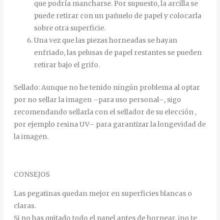
que
podría
mancharse
.
Por
supuesto
,
la
arcilla
se
puede
retirar
con
un
pañuelo
de
papel
y
colocarla
sobre
otra
superficie
.
Una
vez
que
las
piezas
horneadas
se
hayan
enfriado
,
las
pelusas
de
papel
restantes
se
pueden
retirar
bajo
el
grifo
.
Sellado
:
Aunque
no
he
tenido
ningún
problema
al
optar
por
no
sellar
la
imagen
–
para
uso
personal
–
,
sigo
recomendando
sellarla
con
el
sellador
de
su
elección
,
por ejemplo
resina
UV
–
para
garantizar
la
longevidad
de
la
imagen
.
CONSEJOS
Las pegatinas quedan mejor en superficies blancas o
claras.
Si no has quitado todo el papel antes de hornear, ¡no te