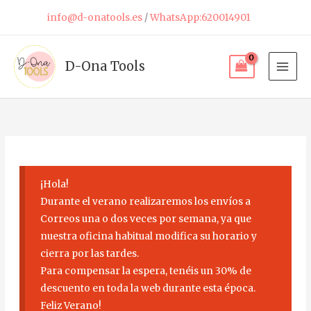
Ir
info@d-onatools.es
/
WhatsApp:620014901
al
contenido
D-Ona Tools
¡Hola!
Durante el verano realizaremos los envíos a
Correos una o dos veces por semana, ya que
nuestra oficina habitual modifica su horario y
cierra por las tardes.
Para compensar la espera, tenéis un 30% de
descuento en toda la web durante esta época.
Feliz Verano!