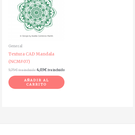
General
Textura CAD Mandala
(NCM#07)
5,75
€
4,03
€
iva incluido
iva incluido
AÑADIR AL
CARRITO