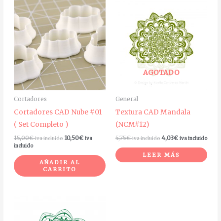
AGOTADO
Cortadores
General
Cortadores CAD Nube #01
Textura CAD Mandala
( Set Completo )
(NCM#12)
15,00
€
10,50
€
5,75
€
4,03
€
iva incluido
iva
iva incluido
iva incluido
incluido
LEER MÁS
AÑADIR AL
CARRITO