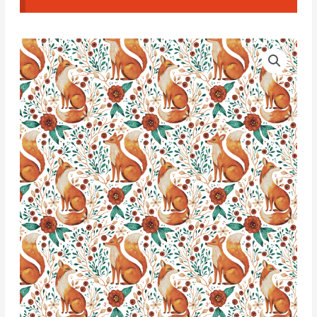
Papel
De
Transferencia
Soluble
en
Agua
-
T179
cantidad