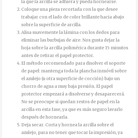
la que la arcilla se adhiera y pueda hornearse.
Coloque una pieza recortada con la que desee
trabajar con el lado de color brillante hacia abajo
sobre la superficie de arcilla.
Alisa
suavemente
la
lámina
con
los
dedos
para
eliminar
las
burbujas
de
aire
.
Nos gusta dejar la
hoja sobre la arcilla polimérica durante 15 minutos
antes de retirar el papel protector.
El método recomendado para disolver el soporte
de papel: mantenga toda la plancha inmóvil sobre
el azulejo (u otra superficie de cocción) bajo un
chorro de agua a muy baja presión.
El
papel
protector
empezará
a
disolverse
y
desaparecerá
.
No se preocupe si quedan restos de papel en la
arcilla en esta fase, ya que es más seguro lavarlo
después de hornearla.
Deja
secar
.
Corta
y
hornea
la
arcilla
sobre
el
azulejo
,
para
no
tener
que
tocar
la
impresión
,
ya