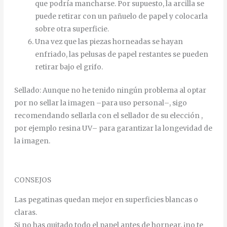
que
podría
mancharse
.
Por
supuesto
,
la
arcilla
se
puede
retirar
con
un
pañuelo
de
papel
y
colocarla
sobre
otra
superficie
.
Una
vez
que
las
piezas
horneadas
se
hayan
enfriado
,
las
pelusas
de
papel
restantes
se
pueden
retirar
bajo
el
grifo
.
Sellado
:
Aunque
no
he
tenido
ningún
problema
al
optar
por
no
sellar
la
imagen
–
para
uso
personal
–
,
sigo
recomendando
sellarla
con
el
sellador
de
su
elección
,
por ejemplo
resina
UV
–
para
garantizar
la
longevidad
de
la
imagen
.
CONSEJOS
Las pegatinas quedan mejor en superficies blancas o
claras.
Si no has quitado todo el papel antes de hornear, ¡no te