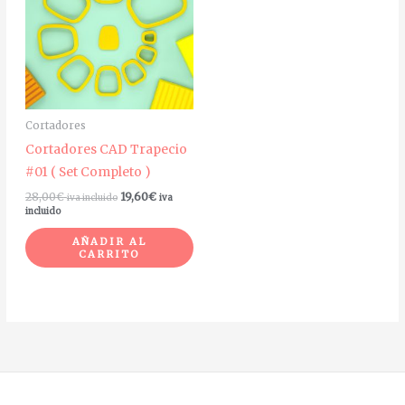
Cortadores
Cortadores CAD Trapecio
#01 ( Set Completo )
28,00
€
19,60
€
iva incluido
iva
incluido
AÑADIR AL
CARRITO