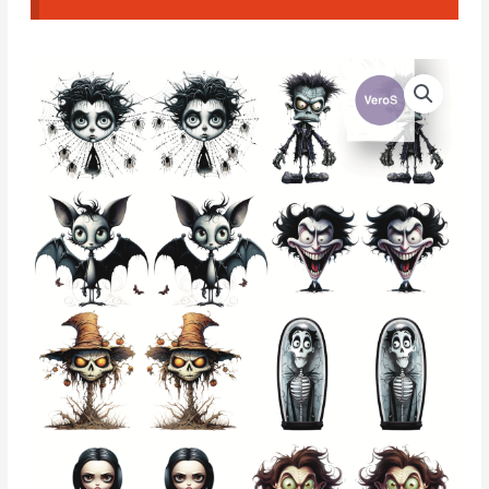
Papel
De
Transferencia
Soluble
en
Agua
-
T174
cantidad