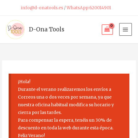
Ir
info@d-onatools.es
/
WhatsApp:620014901
al
contenido
D-Ona Tools
¡Hola!
Durante el verano realizaremos los envíos a
Correos una o dos veces por semana, ya que
nuestra oficina habitual modifica su horario y
cierra por las tardes.
Para compensar la espera, tenéis un 30% de
descuento en toda la web durante esta época.
Feliz Verano!