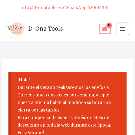
Ir
info@d-onatools.es
/
WhatsApp:620014901
al
contenido
D-Ona Tools
¡Hola!
Durante el verano realizaremos los envíos a
Correos una o dos veces por semana, ya que
nuestra oficina habitual modifica su horario y
cierra por las tardes.
Para compensar la espera, tenéis un 30% de
descuento en toda la web durante esta época.
Feliz Verano!