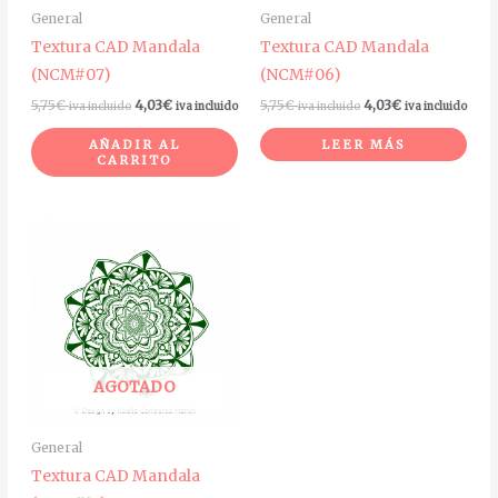
General
General
Textura CAD Mandala
Textura CAD Mandala
(NCM#07)
(NCM#06)
5,75
€
4,03
€
5,75
€
4,03
€
iva incluido
iva incluido
iva incluido
iva incluido
AÑADIR AL
LEER MÁS
CARRITO
AGOTADO
General
Textura CAD Mandala