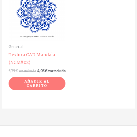
General
Textura CAD Mandala
(NCM#02)
5,75
€
4,03
€
iva incluido
iva incluido
AÑADIR AL
CARRITO