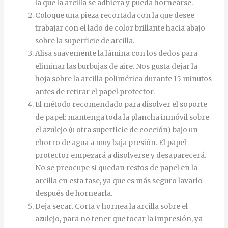
la que la arcilla se adhiera y pueda hornearse.
Coloque una pieza recortada con la que desee
trabajar con el lado de color brillante hacia abajo
sobre la superficie de arcilla.
Alisa
suavemente
la
lámina
con
los
dedos
para
eliminar
las
burbujas
de
aire
.
Nos gusta dejar la
hoja sobre la arcilla polimérica durante 15 minutos
antes de retirar el papel protector.
El método recomendado para disolver el soporte
de papel: mantenga toda la plancha inmóvil sobre
el azulejo (u otra superficie de cocción) bajo un
chorro de agua a muy baja presión.
El
papel
protector
empezará
a
disolverse
y
desaparecerá
.
No se preocupe si quedan restos de papel en la
arcilla en esta fase, ya que es más seguro lavarlo
después de hornearla.
Deja
secar
.
Corta
y
hornea
la
arcilla
sobre
el
azulejo
,
para
no
tener
que
tocar
la
impresión
,
ya