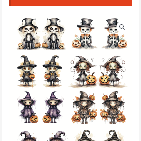
Papel
De
Transferencia
Soluble
en
Agua
-
T166
cantidad