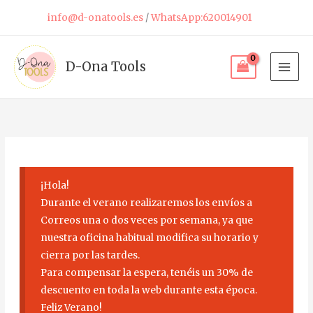
Ir
info@d-onatools.es
/
WhatsApp:620014901
al
contenido
D-Ona Tools
¡Hola!
Durante el verano realizaremos los envíos a
Correos una o dos veces por semana, ya que
nuestra oficina habitual modifica su horario y
cierra por las tardes.
Para compensar la espera, tenéis un 30% de
descuento en toda la web durante esta época.
Feliz Verano!