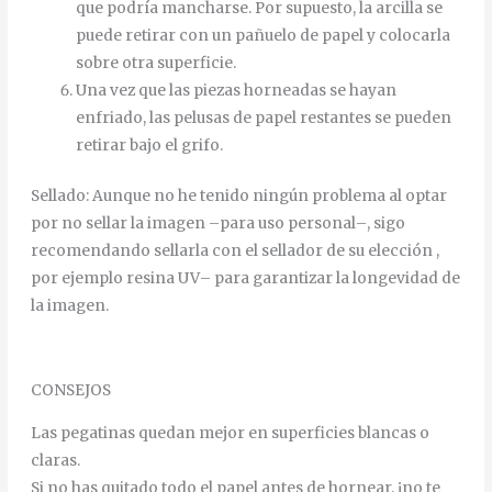
que
podría
mancharse
.
Por
supuesto
,
la
arcilla
se
puede
retirar
con
un
pañuelo
de
papel
y
colocarla
sobre
otra
superficie
.
Una
vez
que
las
piezas
horneadas
se
hayan
enfriado
,
las
pelusas
de
papel
restantes
se
pueden
retirar
bajo
el
grifo
.
Sellado
:
Aunque
no
he
tenido
ningún
problema
al
optar
por
no
sellar
la
imagen
–
para
uso
personal
–
,
sigo
recomendando
sellarla
con
el
sellador
de
su
elección
,
por ejemplo
resina
UV
–
para
garantizar
la
longevidad
de
la
imagen
.
CONSEJOS
Las pegatinas quedan mejor en superficies blancas o
claras.
Si no has quitado todo el papel antes de hornear, ¡no te