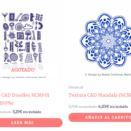
AGOTADO
General
a CAD Doodles NCM#01
Textura CAD Mandala (NCM
 100%)
5,75
€
4,03
€
iva incluido
iva incluido
5,25
€
incluido
iva incluido
AÑADIR AL CARRIT
LEER MÁS