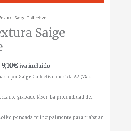
extura Saige Collective
xtura Saige
e
9,10
€
o
iva incluido
ada por Saige Collective medida A7 (74 x
diante grabado láser. La profundidad del
Moiko pensada principalmente para trabajar