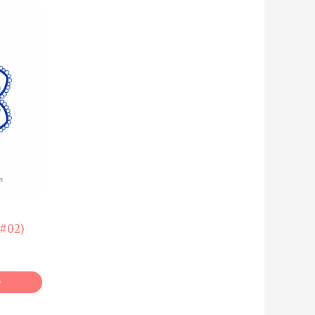
#02)
O