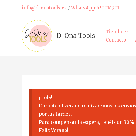
Ir
info@d-onatools.es
/
WhatsApp:620014901
al
contenido
Tienda
D-Ona Tools
Contacto
¡Hola!
Durante el verano realizaremos los envíos
por las tardes.
Para compensar la espera, tenéis un 30% 
Feliz Verano!