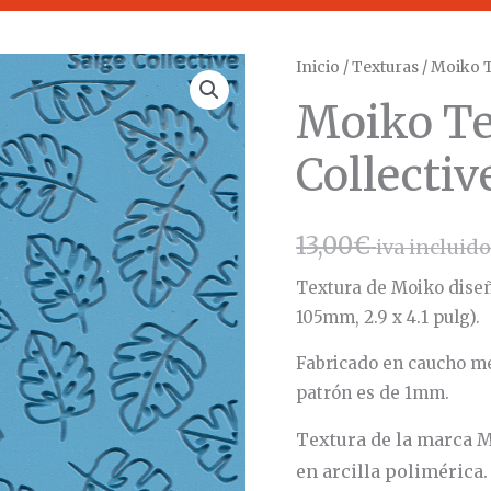
Moiko
Inicio
/
Texturas
/ Moiko T
Textura
Moiko Te
Saige
Collective
Collectiv
cantidad
13,00
€
iva incluid
Textura de Moiko diseñ
105mm, 2.9 x 4.1 pulg).
Fabricado en caucho me
patrón es de 1mm.
Textura de la marca 
en arcilla polimérica.