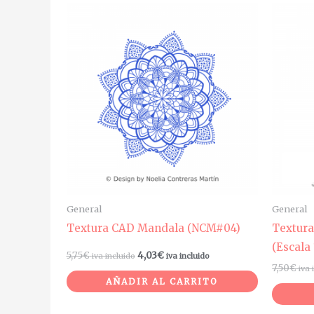
General
General
Textura CAD Mandala (NCM#04)
Textur
(Escala
5,75
€
4,03
€
iva incluido
iva incluido
7,50
€
iva 
AÑADIR AL CARRITO