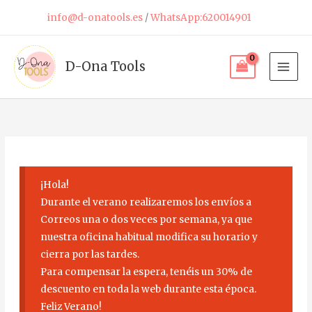
Ir
info@d-onatools.es
/
WhatsApp:620014901
al
contenido
D-Ona Tools
¡Hola!
Durante el verano realizaremos los envíos a
Correos una o dos veces por semana, ya que
nuestra oficina habitual modifica su horario y
cierra por las tardes.
Para compensar la espera, tenéis un 30% de
descuento en toda la web durante esta época.
Feliz Verano!