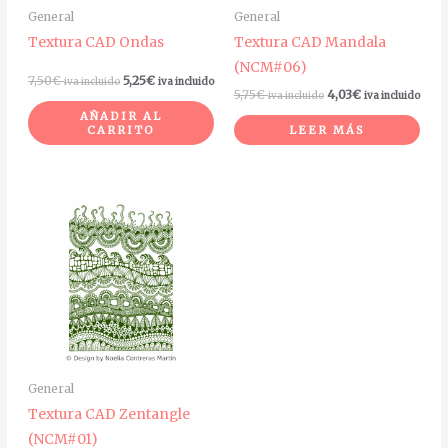
General
General
Textura CAD Ondas
Textura CAD Mandala
(NCM#06)
7,50
€
5,25
€
iva incluido
iva incluido
5,75
€
4,03
€
iva incluido
iva incluido
AÑADIR AL
CARRITO
LEER MÁS
General
Textura CAD Zentangle
(NCM#01)