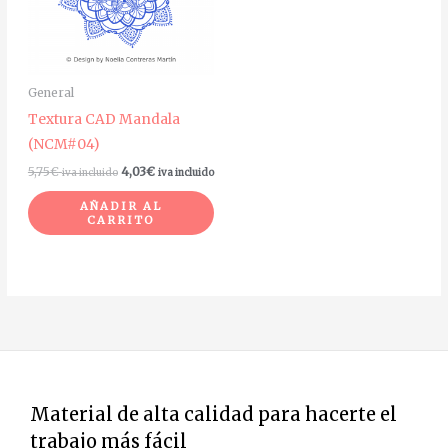
General
Textura CAD Mandala
(NCM#04)
5,75
€
4,03
€
iva incluido
iva incluido
AÑADIR AL
CARRITO
Material de alta calidad para hacerte el
trabajo más fácil