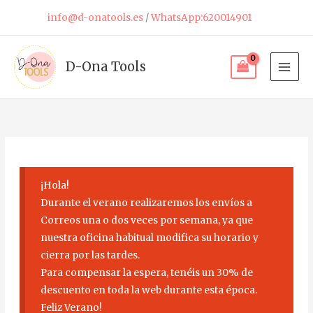
Ir
info@d-onatools.es
/
WhatsApp:620014901
al
contenido
D-Ona Tools
¡Hola!
Durante el verano realizaremos los envíos a
Correos una o dos veces por semana, ya que
nuestra oficina habitual modifica su horario y
cierra por las tardes.
Para compensar la espera, tenéis un 30% de
descuento en toda la web durante esta época.
Feliz Verano!