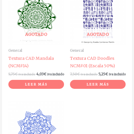
AGOTADO
AGOTADO
General
General
Textura CAD Mandala
Textura CAD Doodles
(NCM#14)
NCM#01 (Escala 50%)
5,75
€
4,03
€
7,50
€
5,25
€
iva incluido
iva incluido
iva incluido
iva incluido
LEER MÁS
LEER MÁS