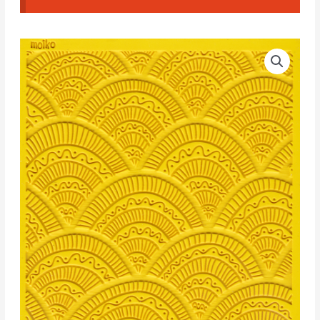
Moiko
Textura
Montañas
Zentangles
cantidad