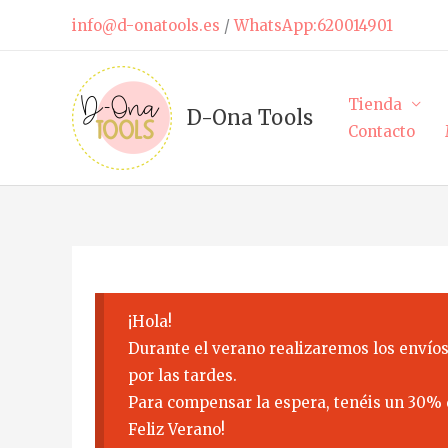
Ir
info@d-onatools.es
/
WhatsApp:620014901
al
contenido
Tienda
D-Ona Tools
Contacto
¡Hola!
Durante el verano realizaremos los envíos
por las tardes.
Para compensar la espera, tenéis un 30% 
Feliz Verano!