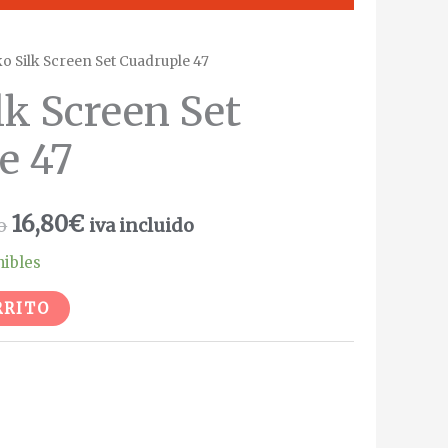
o Silk Screen Set Cuadruple 47
lk Screen Set
e 47
16,80
€
o
iva incluido
nibles
Alternative:
RRITO