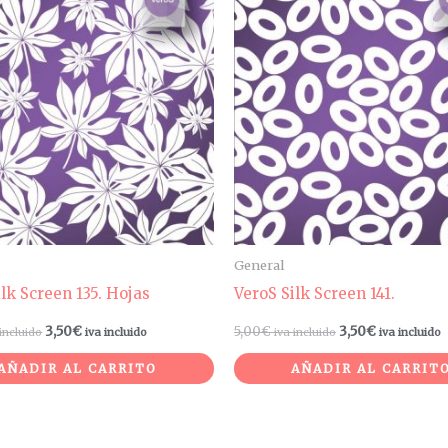
General
ilk Screen 135. Hojas
VeroS Silk Screen 141.
3,50
€
5,00
€
3,50
€
 incluido
iva incluido
iva incluido
iva incluido
AÑADIR AL CARRITO
AÑADIR AL CARRIT