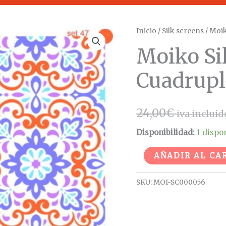
Moiko
Inicio
/
Silk screens
/ Moik
Silk
Moiko Si
Screen
Set
Cuadrupl
Cuadruple
47
24,00
€
iva incluid
cantidad
Disponibilidad:
1 dispo
AÑADIR AL CA
SKU:
MOI-SC000056