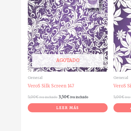
AGOTADO
General
General
VeroS Silk Screen 147
VeroS S
5,00
€
3,50
€
5,00
€
iva incluido
iva incluido
iva
LEER MÁS