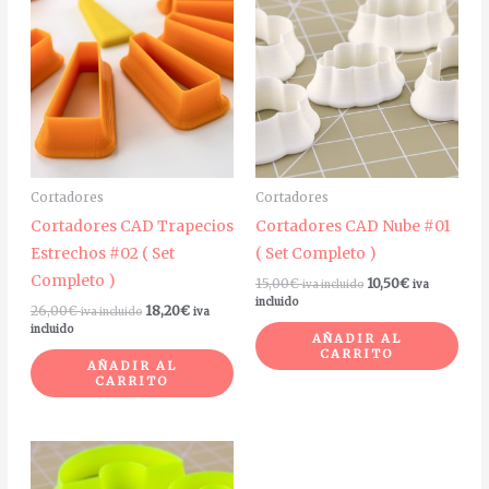
Cortadores
Cortadores
Cortadores CAD Trapecios
Cortadores CAD Nube #01
Estrechos #02 ( Set
( Set Completo )
Completo )
15,00
€
10,50
€
iva incluido
iva
incluido
26,00
€
18,20
€
iva incluido
iva
incluido
AÑADIR AL
CARRITO
AÑADIR AL
CARRITO