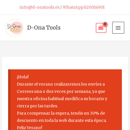
Ir
info@d-onatools.es
/
WhatsApp:620014901
al
contenido
D-Ona Tools
¡Hola!
Durante el verano realizaremos los envíos a
Correos una o dos veces por semana, ya que
nuestra oficina habitual modifica su horario y
cierra por las tardes.
Para compensar la espera, tenéis un 30% de
descuento en toda la web durante esta época.
Feliz Verano!