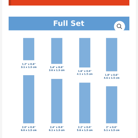
Cortadores
CAD
Rectángulos
Estrechos
Set
#01
(
Set
Completo
)
cantidad