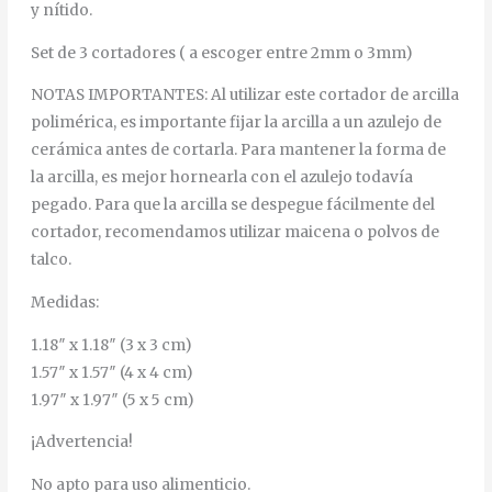
y nítido.
Set de 3 cortadores ( a escoger entre 2mm o 3mm)
NOTAS IMPORTANTES: Al utilizar este cortador de arcilla
polimérica, es importante fijar la arcilla a un azulejo de
cerámica antes de cortarla. Para mantener la forma de
la arcilla, es mejor hornearla con el azulejo todavía
pegado. Para que la arcilla se despegue fácilmente del
cortador, recomendamos utilizar maicena o polvos de
talco.
Medidas:
1.18″ x 1.18″ (3 x 3 cm)
1.57″ x 1.57″ (4 x 4 cm)
1.97″ x 1.97″ (5 x 5 cm)
¡Advertencia!
No apto para uso alimenticio.