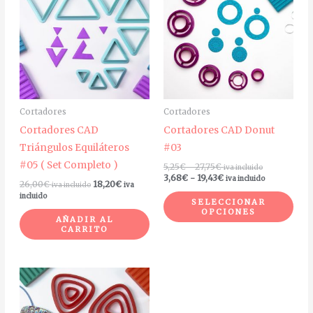
desde
desde
tien
5,25€
3,68€
múlt
hasta
hasta
27,75€
19,43€
vari
Las
opc
se
Cortadores
Cortadores
pue
Cortadores CAD
Cortadores CAD Donut
eleg
Triángulos Equiláteros
#03
en
#05 ( Set Completo )
5,25
€
-
27,75
€
iva incluido
la
3,68
€
-
19,43
€
iva incluido
26,00
€
18,20
€
iva incluido
iva
pág
incluido
SELECCIONAR
de
OPCIONES
AÑADIR AL
pro
CARRITO