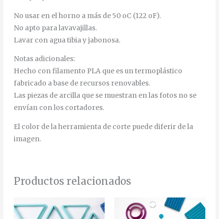
No usar en el horno a más de 50 oC (122 oF).
No apto para lavavajillas.
Lavar con agua tibia y jabonosa.
Notas adicionales:
Hecho con filamento PLA que es un termoplástico
fabricado a base de recursos renovables.
Las piezas de arcilla que se muestran en las fotos no se
envían con los cortadores.
El color de la herramienta de corte puede diferir de la
imagen.
Productos relacionados
Rango
Rango
Est
de
de
pro
precios:
precios: