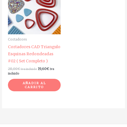
Cortadores
Cortadores CAD Triangulo
Esquinas Redondeadas
#02 ( Set Completo )
28,00
€
19,60
€
iva incluido
iva
incluido
AÑADIR AL
CARRITO