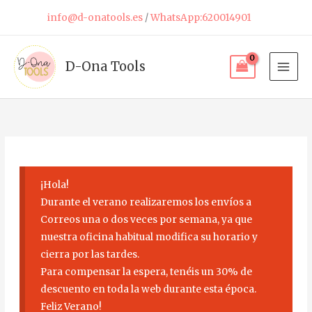
Ir
info@d-onatools.es
/
WhatsApp:620014901
al
contenido
D-Ona Tools
¡Hola!
Durante el verano realizaremos los envíos a
Correos una o dos veces por semana, ya que
nuestra oficina habitual modifica su horario y
cierra por las tardes.
Para compensar la espera, tenéis un 30% de
descuento en toda la web durante esta época.
Feliz Verano!