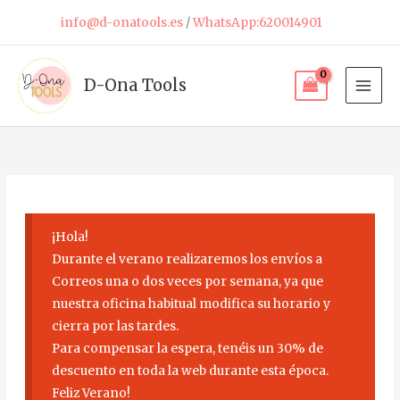
Ir
info@d-onatools.es
/
WhatsApp:620014901
al
contenido
D-Ona Tools
¡Hola!
Durante el verano realizaremos los envíos a
Correos una o dos veces por semana, ya que
nuestra oficina habitual modifica su horario y
cierra por las tardes.
Para compensar la espera, tenéis un 30% de
descuento en toda la web durante esta época.
Feliz Verano!