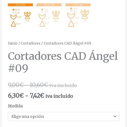
Inicio
/
Cortadores
/ Cortadores CAD Ángel #09
Cortadores CAD Ángel
#09
9,00
€
-
10,60
€
iva incluido
6,30
€
-
7,42
€
iva incluido
Medida