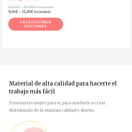
en
13,50
€
-
16,00
€
iva incluido
la
9,45
€
-
11,20
€
iva incluido
página
SELECCIONAR
de
OPCIONES
producto
Material de alta calidad para hacerte el
trabajo más fácil
Tenemos lo mejor para ti, para ayudarte a crear
disfrutando de la máxima calidad y diseño.