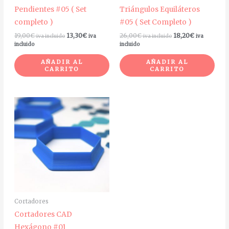
Pendientes #05 ( Set
Triángulos Equiláteros
completo )
#05 ( Set Completo )
19,00
€
13,30
€
26,00
€
18,20
€
iva incluido
iva
iva incluido
iva
incluido
incluido
AÑADIR AL
AÑADIR AL
CARRITO
CARRITO
Rango
Rango
Este
de
de
producto
precios:
precios:
desde
desde
tiene
9,45€
13,50€
múltiples
hasta
hasta
11,20€
16,00€
variantes.
Las
opciones
se
Cortadores
pueden
Cortadores CAD
elegir
Hexágono #01