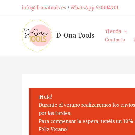
Ir
info@d-onatools.es
/
WhatsApp:620014901
al
contenido
Tienda
D-Ona Tools
Contacto
¡Hola!
Durante el verano realizaremos los envíos
por las tardes.
Para compensar la espera, tenéis un 30% 
Feliz Verano!