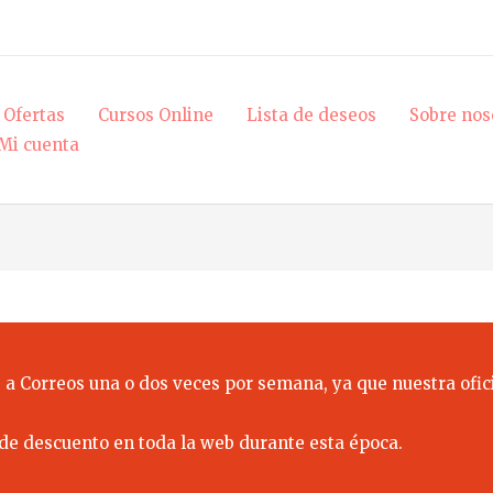
Ofertas
Cursos Online
Lista de deseos
Sobre nos
Mi cuenta
 a Correos una o dos veces por semana, ya que nuestra ofici
de descuento en toda la web durante esta época.