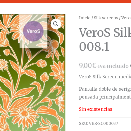
Inicio
/
Silk screens
/ Vero
VeroS Sil
008.1
9,00
€
iva incluido
VeroS Silk Screen medid
Pantalla doble de serig
pensada principalmente 
Sin existencias
SKU:
VER-SC000037