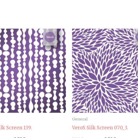
General
lk Screen 139.
VeroS Silk Screen 070_3.