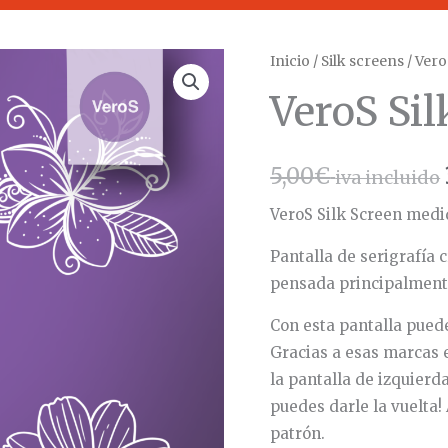
VeroS
Inicio
/
Silk screens
/ Vero
Silk
VeroS Sil
Screen
203
cantidad
5,00
€
iva incluido
VeroS Silk Screen medid
Pantalla de serigrafía
pensada principalmente 
Con esta pantalla puede
Gracias a esas marcas 
la pantalla de izquierd
puedes darle la vuelta!
patrón.