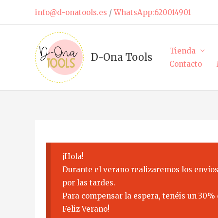
Ir
info@d-onatools.es
/
WhatsApp:620014901
al
contenido
Tienda
D-Ona Tools
Contacto
¡Hola!
Durante el verano realizaremos los envíos
por las tardes.
Para compensar la espera, tenéis un 30% 
Feliz Verano!