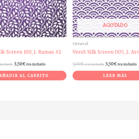
AGOTADO
General
ilk Screen 100_1. Ramas #2
VeroS Silk Screen 005_2. Ar
3,50
€
5,00
€
3,50
€
 incluido
iva incluido
iva incluido
iva incluido
AÑADIR AL CARRITO
LEER MÁS