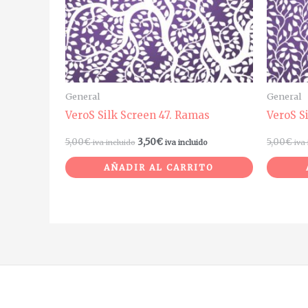
General
General
VeroS Silk Screen 47. Ramas
VeroS S
5,00
€
3,50
€
5,00
€
iva incluido
iva incluido
iva
AÑADIR AL CARRITO