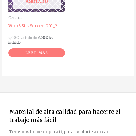
AGOTADO
General
VeroS Silk Screen 001_2.
5,00
€
3,50
€
iva incluido
iva
incluido
LEER MÁS
Material de alta calidad para hacerte el
trabajo más fácil
Tenemos lo mejor para ti, para ayudarte a crear