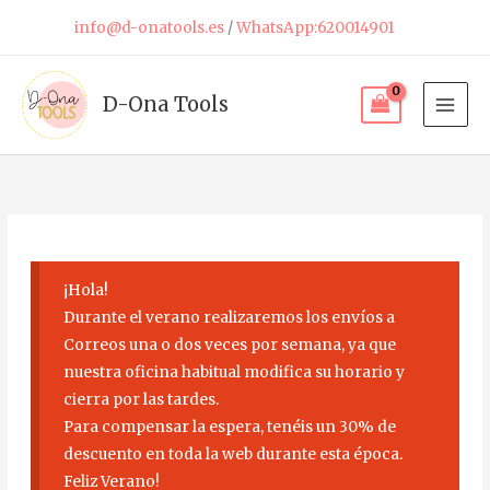
Ir
info@d-onatools.es
/
WhatsApp:620014901
al
contenido
D-Ona Tools
¡Hola!
Durante el verano realizaremos los envíos a
Correos una o dos veces por semana, ya que
nuestra oficina habitual modifica su horario y
cierra por las tardes.
Para compensar la espera, tenéis un 30% de
descuento en toda la web durante esta época.
Feliz Verano!