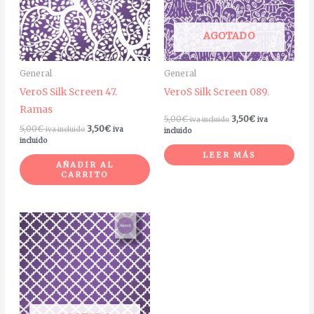
AGOTADO
General
General
VeroS Silk Screen 47.
VeroS Silk Screen 089.
Ramas
5,00
€
3,50
€
iva incluido
iva
5,00
€
3,50
€
iva incluido
iva
incluido
incluido
LEER MÁS
AÑADIR AL
CARRITO