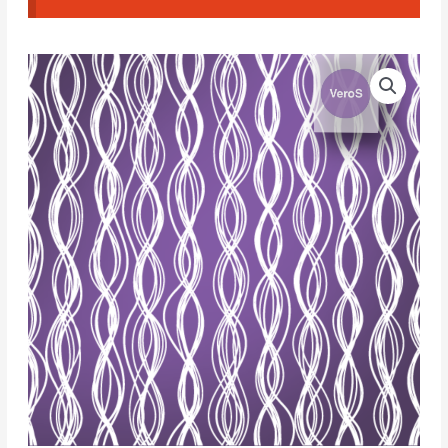
VeroS
Silk
Screen
063
cantidad