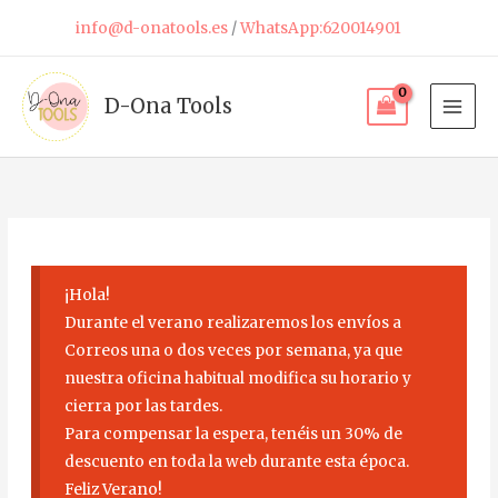
Ir
info@d-onatools.es
/
WhatsApp:620014901
al
contenido
D-Ona Tools
¡Hola!
Durante el verano realizaremos los envíos a
Correos una o dos veces por semana, ya que
nuestra oficina habitual modifica su horario y
cierra por las tardes.
Para compensar la espera, tenéis un 30% de
descuento en toda la web durante esta época.
Feliz Verano!