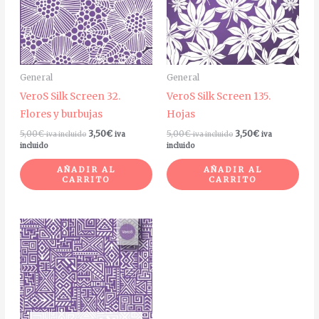
General
General
VeroS Silk Screen 32.
VeroS Silk Screen 135.
Flores y burbujas
Hojas
5,00
€
3,50
€
5,00
€
3,50
€
iva incluido
iva
iva incluido
iva
incluido
incluido
AÑADIR AL
AÑADIR AL
CARRITO
CARRITO