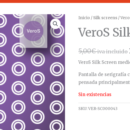
Inicio
/
Silk screens
/ Vero
VeroS Si
5,00
€
iva incluido
VeroS Silk Screen medid
Pantalla de serigrafía
pensada principalmente 
Sin existencias
SKU:
VER-SC000043