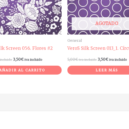
AGOTADO
General
ilk Screen 056. Flores #2
VeroS Silk Screen 013_1. Círc
3,50
€
5,00
€
3,50
€
 incluido
iva incluido
iva incluido
iva incluido
AÑADIR AL CARRITO
LEER MÁS