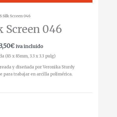
S Silk Screen 046
lk Screen 046
3,50
€
iva incluido
a (85 x 85mm, 3.3 x 3.3 pulg)
 creada y diseñada por Veronika Sturdy
para trabajar en arcilla polimérica.