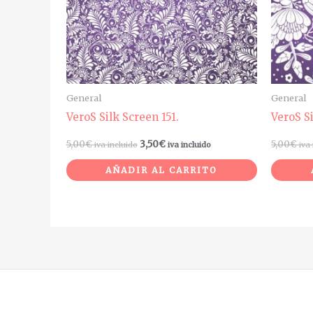
General
General
VeroS Silk Screen 151.
VeroS S
5,00
€
3,50
€
5,00
€
iva incluido
iva incluido
iva
AÑADIR AL CARRITO