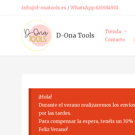
Ir
info@d-onatools.es
/
WhatsApp:620014901
al
contenido
Tienda
D-Ona Tools
Contacto
¡Hola!
Durante el verano realizaremos los envíos
por las tardes.
Para compensar la espera, tenéis un 30% 
Feliz Verano!