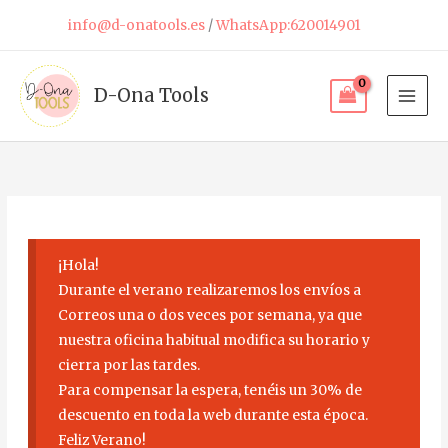
Ir
info@d-onatools.es
/
WhatsApp:620014901
al
contenido
D-Ona Tools
¡Hola!
Durante el verano realizaremos los envíos a
Correos una o dos veces por semana, ya que
nuestra oficina habitual modifica su horario y
cierra por las tardes.
Para compensar la espera, tenéis un 30% de
descuento en toda la web durante esta época.
Feliz Verano!