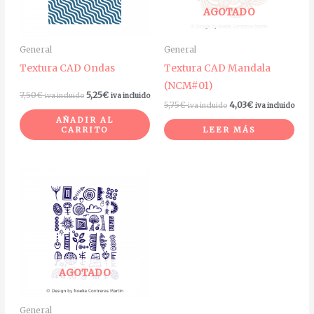
AGOTADO
General
General
Textura CAD Ondas
Textura CAD Mandala
(NCM#01)
7,50
€
5,25
€
iva incluido
iva incluido
5,75
€
4,03
€
iva incluido
iva incluido
AÑADIR AL
CARRITO
LEER MÁS
AGOTADO
General