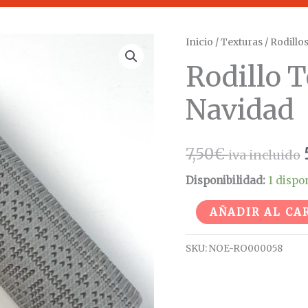
Rodillo
Inicio
/
Texturas
/
Rodillo
Texturizado
Rodillo 
Suéter
Navidad
Navidad
cantidad
7,50
€
iva incluido
Disponibilidad:
1 dispo
AÑADIR AL CA
SKU:
NOE-RO000058