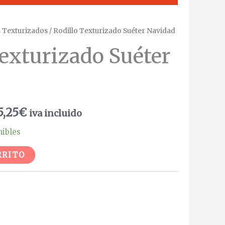
s Texturizados
/ Rodillo Texturizado Suéter Navidad
Texturizado Suéter
5,25
€
iva incluido
nibles
Alternative:
RRITO