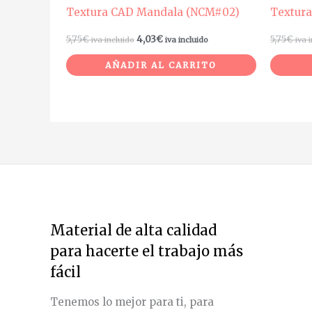
Textura CAD Mandala (NCM#02)
Textur
5,75
€
4,03
€
5,75
€
iva incluido
iva incluido
iva 
AÑADIR AL CARRITO
Material de alta calidad
para hacerte el trabajo más
fácil
Tenemos lo mejor para ti, para