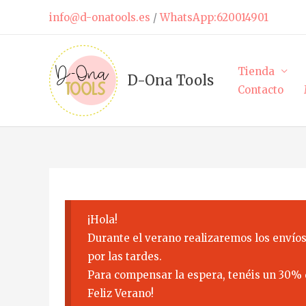
Ir
info@d-onatools.es
/
WhatsApp:620014901
al
contenido
Tienda
D-Ona Tools
Contacto
¡Hola!
Durante el verano realizaremos los envíos
por las tardes.
Para compensar la espera, tenéis un 30% 
Feliz Verano!