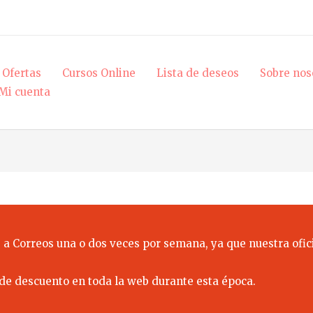
Ofertas
Cursos Online
Lista de deseos
Sobre nos
Mi cuenta
 a Correos una o dos veces por semana, ya que nuestra ofici
de descuento en toda la web durante esta época.