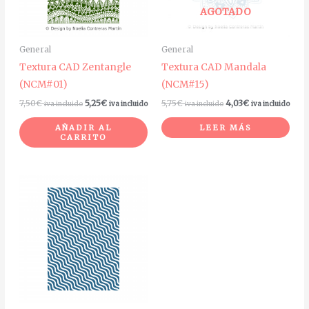
AGOTADO
General
General
Textura CAD Zentangle
Textura CAD Mandala
(NCM#01)
(NCM#15)
7,50
€
5,25
€
5,75
€
4,03
€
iva incluido
iva incluido
iva incluido
iva incluido
AÑADIR AL
LEER MÁS
CARRITO