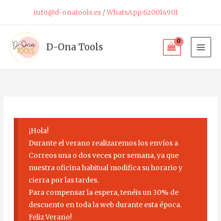
Ir
info@d-onatools.es
/
WhatsApp:620014901
al
contenido
D-Ona Tools
¡Hola!
Durante el verano realizaremos los envíos a
Correos una o dos veces por semana, ya que
nuestra oficina habitual modifica su horario y
cierra por las tardes.
Para compensar la espera, tenéis un 30% de
descuento en toda la web durante esta época.
Feliz Verano!