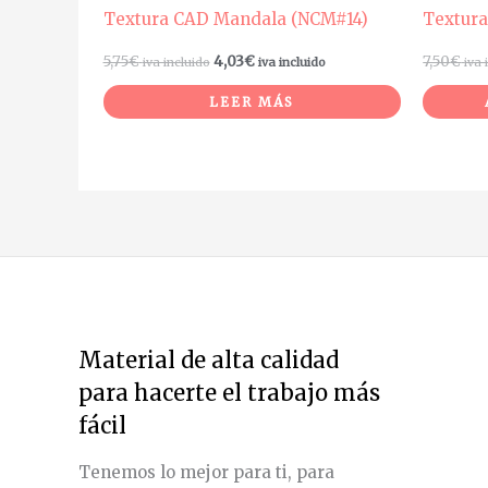
Textura CAD Mandala (NCM#14)
Textur
5,75
€
4,03
€
7,50
€
iva incluido
iva incluido
iva 
LEER MÁS
Material de alta calidad
para hacerte el trabajo más
fácil
Tenemos lo mejor para ti, para