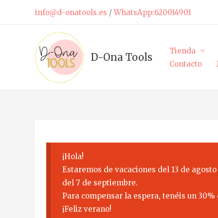
Ir
info@d-onatools.es
/
WhatsApp:620014901
al
contenido
Tienda
D-Ona Tools
Contacto
¡Hola!
Estaremos de vacaciones del 13 de agosto 
del 7 de septiembre.
Para compensar la espera, tenéis un 30% 
¡Feliz verano!