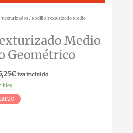
s Texturizados
/ Rodillo Texturizado Medio
Texturizado Medio
o Geométrico
5,25
€
iva incluido
nibles
Alternative:
RRITO