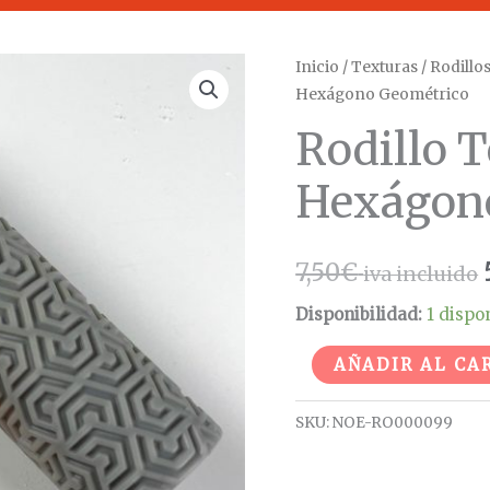
Rodillo
Inicio
/
Texturas
/
Rodillo
Hexágono Geométrico
Texturizado
Medio
Rodillo 
Hexágono
Hexágon
Geométrico
cantidad
7,50
€
iva incluido
Disponibilidad:
1 dispo
AÑADIR AL CA
SKU:
NOE-RO000099