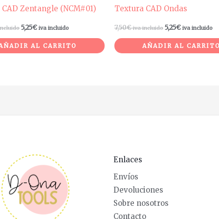
a CAD Zentangle (NCM#01)
Textura CAD Ondas
5,25
€
7,50
€
5,25
€
incluido
iva incluido
iva incluido
iva incluido
AÑADIR AL CARRITO
AÑADIR AL CARRIT
Enlaces
Envíos
Devoluciones
Sobre nosotros
Contacto