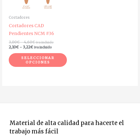
opciones
se
Cortadores
pueden
Cortadores CAD
elegir
Pendientes NCM #36
en
3,00
€
-
4,60
€
iva incluido
la
2,10
€
-
3,22
€
iva incluido
página
SELECCIONAR
de
OPCIONES
producto
Material de alta calidad para hacerte el
trabajo más fácil