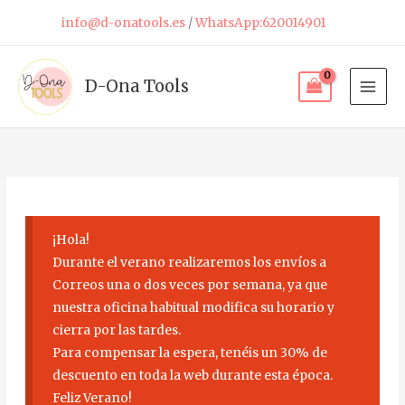
Ir
info@d-onatools.es
/
WhatsApp:620014901
al
contenido
D-Ona Tools
¡Hola!
Durante el verano realizaremos los envíos a
Correos una o dos veces por semana, ya que
nuestra oficina habitual modifica su horario y
cierra por las tardes.
Para compensar la espera, tenéis un 30% de
descuento en toda la web durante esta época.
Feliz Verano!