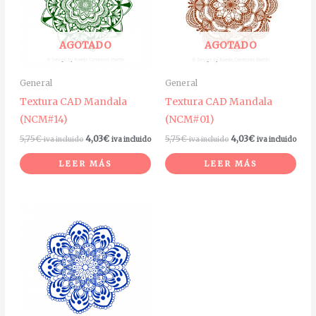
AGOTADO
AGOTADO
General
General
Textura CAD Mandala
Textura CAD Mandala
(NCM#14)
(NCM#01)
5,75
€
4,03
€
5,75
€
4,03
€
iva incluido
iva incluido
iva incluido
iva incluido
LEER MÁS
LEER MÁS