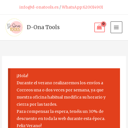
Ir
info@d-onatools.es
/
WhatsApp:620014901
al
contenido
D-Ona Tools
¡Hola!
Durante el verano realizaremos los envíos a
Correos una o dos veces por semana, ya que
nuestra oficina habitual modifica su horario y
cierra por las tardes.
Para compensar la espera, tenéis un 30% de
descuento en toda la web durante esta época.
Feliz Verano!