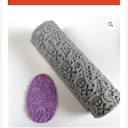
Rodillo
Texturizado
Halloween
JN1
cantidad