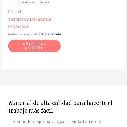
General
Textura CAD Mandala
(NCM#02)
5,75
€
4,03
€
iva incluido
iva incluido
AÑADIR AL
CARRITO
Material de alta calidad para hacerte el
trabajo más fácil
Tenemos lo mejor para ti, para ayudarte a crear