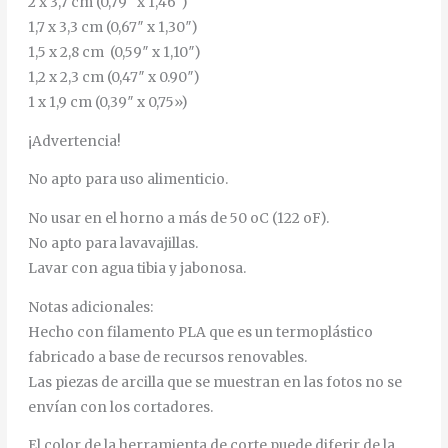
2 x 3,7 cm (0,79″ x 1,46″)
1,7 x 3,3 cm (0,67″ x 1,30″)
1,5 x 2,8 cm (0,59″ x 1,10″)
1,2 x 2,3 cm (0,47″ x 0.90″)
1 x 1,9 cm (0,39″ x 0,75»)
¡Advertencia!
No apto para uso alimenticio.
No usar en el horno a más de 50 oC (122 oF).
No apto para lavavajillas.
Lavar con agua tibia y jabonosa.
Notas adicionales:
Hecho con filamento PLA que es un termoplástico
fabricado a base de recursos renovables.
Las piezas de arcilla que se muestran en las fotos no se
envían con los cortadores.
El color de la herramienta de corte puede diferir de la