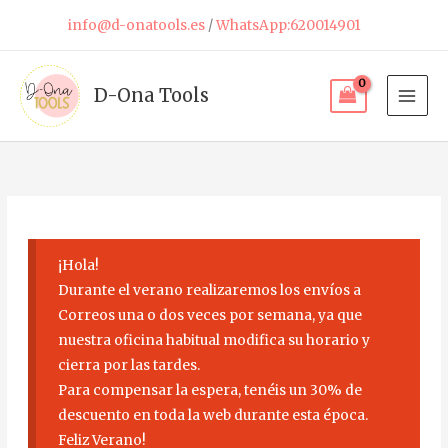
Ir
info@d-onatools.es
/
WhatsApp:620014901
al
contenido
D-Ona Tools
¡Hola!
Durante el verano realizaremos los envíos a
Correos una o dos veces por semana, ya que
nuestra oficina habitual modifica su horario y
cierra por las tardes.
Para compensar la espera, tenéis un 30% de
descuento en toda la web durante esta época.
Feliz Verano!