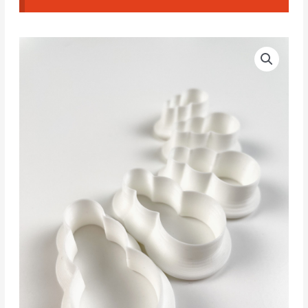
Pendientes
de
forma
libre
NCM#12
(Set
Completo)
cantidad