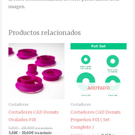
imagen.
Productos relacionados
Rango
Rango
Este
de
de
producto
precios:
precios:
desde
desde
tiene
3,61€
5,15€
múltiples
hasta
hasta
19,60€
28,00€
variantes.
Las
AGOTADO
opciones
se
Cortadores
Cortadores
pueden
Cortadores CAD Donuts
Cortadores CAD Donuts
elegir
Ovalados #01
Pequeños #01 ( Set
en
Completo )
5,15
€
-
28,00
€
iva incluido
la
3,61
€
-
19,60
€
iva incluido