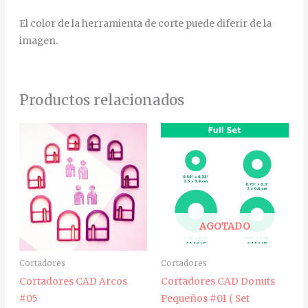
El color de la herramienta de corte puede diferir de la
imagen.
Productos relacionados
Rango
Rango
Este
de
de
producto
precios:
precios:
desde
desde
tiene
6,25€
4,38€
múltiples
hasta
hasta
20,00€
14,00€
variantes.
Las
AGOTADO
opciones
se
Cortadores
Cortadores
pueden
Cortadores CAD Arcos
Cortadores CAD Donuts
elegir
#05
Pequeños #01 ( Set
en