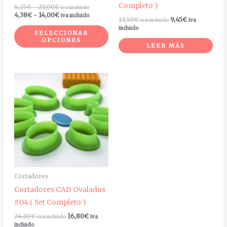
Completo )
6,25
€
-
20,00
€
iva incluido
la
4,38
€
-
14,00
€
iva incluido
13,50
€
9,45
€
iva incluido
iva
página
incluido
SELECCIONAR
de
OPCIONES
LEER MÁS
producto
Cortadores
Cortadores CAD Ovalados
#04 ( Set Completo )
24,00
€
16,80
€
iva incluido
iva
incluido