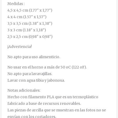
Medidas :
4,5 x 4,5 cm (1.77″ x 1,77″)
4 x 4 cm (1.57″ x 1,57″)
3,5 x 3,5 cm (1.38″ x 1,38″)
3 x 3 cm (1.18″ x 1,18″)
2,5 x 2,5 cm (0,98″ x 0,98″)
¡Advertencia!
No apto para uso alimenticio.
No usar en el horno a más de 50 oC (122 oF).
No apto para lavavajillas.
Lavar con agua tibia y jabonosa.
Notas adicionales:
Hecho con filamento PLA que es un termoplástico
fabricado a base de recursos renovables.
Las piezas de arcilla que se muestran en las fotos no se
envían con los cortadores.