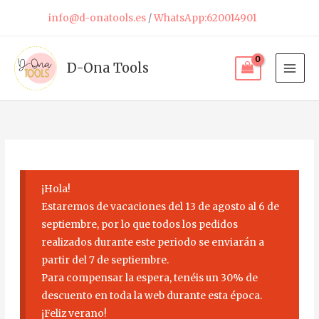
Ir
info@d-onatools.es
/
WhatsApp:620014901
al
contenido
D-Ona Tools
¡Hola!
Estaremos de vacaciones del 13 de agosto al 6 de
septiembre, por lo que todos los pedidos
realizados durante este periodo se enviarán a
partir del 7 de septiembre.
Para compensar la espera, tenéis un 30% de
descuento en toda la web durante esta época.
¡Feliz verano!