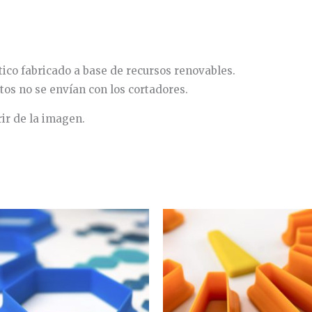
co fabricado a base de recursos renovables.
tos no se envían con los cortadores.
rir de la imagen.
Rango
Rango
Este
de
de
producto
precios:
precios:
desde
desde
tiene
9,45€
13,50€
hasta
hasta
múltiples
11,20€
16,00€
variantes.
Las