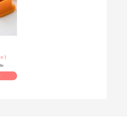
o )
ido
O