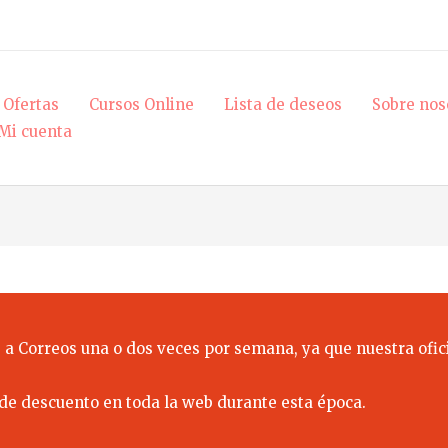
Ofertas
Cursos Online
Lista de deseos
Sobre nos
Mi cuenta
 a Correos una o dos veces por semana, ya que nuestra ofici
de descuento en toda la web durante esta época.