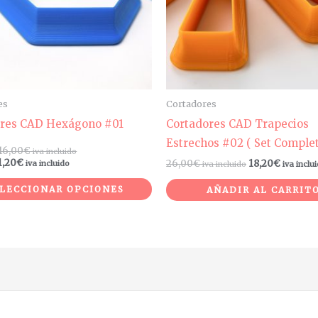
opciones
se
pueden
elegir
en
es
Cortadores
la
ores CAD Hexágono #01
Cortadores CAD Trapecios
página
Estrechos #02 ( Set Complet
16,00
€
iva incluido
de
1,20
€
26,00
€
18,20
€
iva incluido
iva incluido
iva inclu
producto
LECCIONAR OPCIONES
AÑADIR AL CARRIT