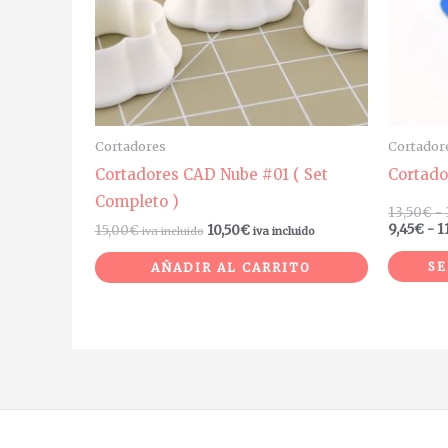
Cortadores
Cortador
Cortadores CAD Nube #01 ( Set
Cortad
Completo )
13,50
€
-
9,45
€
-
1
15,00
€
10,50
€
iva incluido
iva incluido
SE
AÑADIR AL CARRITO