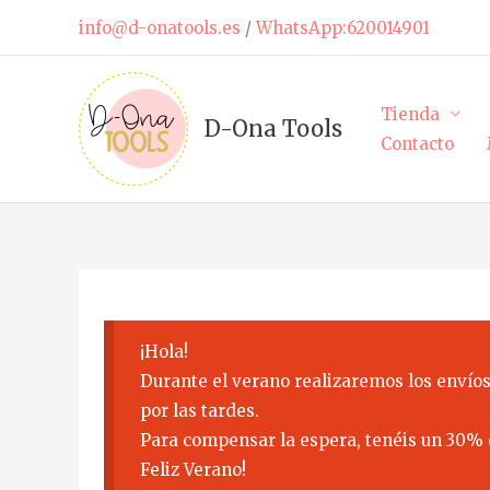
Ir
info@d-onatools.es
/
WhatsApp:620014901
al
contenido
Tienda
D-Ona Tools
Contacto
¡Hola!
Durante el verano realizaremos los envíos
por las tardes.
Para compensar la espera, tenéis un 30% 
Feliz Verano!