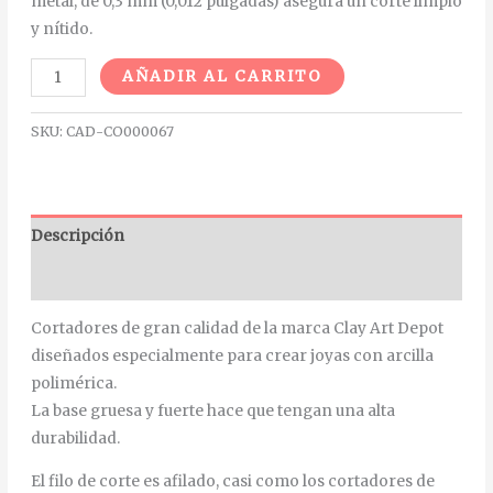
metal, de 0,3 mm (0,012 pulgadas) asegura un corte limpio
y nítido.
Alternative:
AÑADIR AL CARRITO
SKU:
CAD-CO000067
Descripción
Información adicional
Cortadores de gran calidad de la marca Clay Art Depot
diseñados especialmente para crear joyas con arcilla
polimérica.
La base gruesa y fuerte hace que tengan una alta
durabilidad.
El filo de corte es afilado, casi como los cortadores de