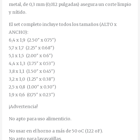
metal, de 0,3 mm (0,012 pulgadas) asegura un corte limpio
y nítido.
El set completo incluye todos los tamaños (ALTO x
ANCHO):
6,4 x 1,9 (2.50″ x 0.75″)
5,7 x 1,7 (2.25″ x 0.68″)
5,1 x 1,5 (2.00″ x 0.6″)
4,4 x 1,3 (1.75″ x 0.53″)
3,8 x 1,1 (1.50″ x 0.45″)
3,2 x 1,0 (1.25″ x 0.38″)
2,5 x 0,8 (1.00″ x 0.30″)
1,9 x 0,6 (0,75″ x 0.23″)
¡Advertencia!
No apto para uso alimenticio.
No usar en el horno a más de 50 oC (122 oF).
No apto para lavavajillas.