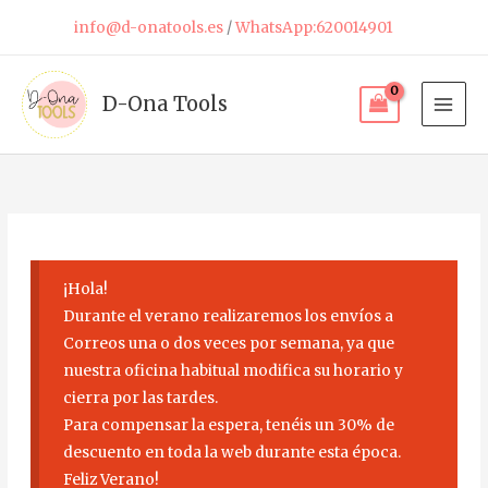
Ir
info@d-onatools.es
/
WhatsApp:620014901
al
contenido
D-Ona Tools
¡Hola!
Durante el verano realizaremos los envíos a
Correos una o dos veces por semana, ya que
nuestra oficina habitual modifica su horario y
cierra por las tardes.
Para compensar la espera, tenéis un 30% de
descuento en toda la web durante esta época.
Feliz Verano!