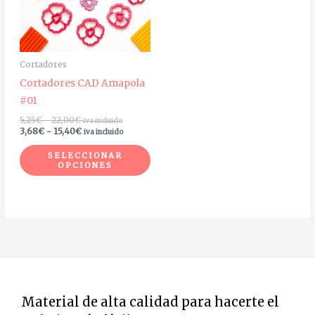
Las
opciones
se
Cortadores
pueden
Cortadores CAD Amapola
elegir
#01
en
5,25
€
-
22,00
€
iva incluido
la
3,68
€
-
15,40
€
iva incluido
página
SELECCIONAR
de
OPCIONES
producto
Material de alta calidad para hacerte el