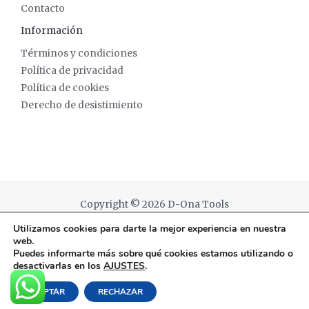
Contacto
Información
Términos y condiciones
Política de privacidad
Política de cookies
Derecho de desistimiento
Copyright © 2026 D-Ona Tools
Utilizamos cookies para darte la mejor experiencia en nuestra
Powered by D-Ona Tools
web.
Puedes informarte más sobre qué cookies estamos utilizando o
desactivarlas en los
AJUSTES
.
English
(
Inglés
)
Español
ACEPTAR
RECHAZAR