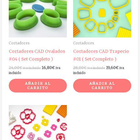
Cortadores
Cortadores
Cortadores CAD Ovalados
Cortadores CAD Trapecio
#04 ( Set Completo )
#01 ( Set Completo )
24,00
€
16,80
€
28,00
€
19,60
€
iva incluido
iva
iva incluido
iva
incluido
incluido
AÑADIR AL
AÑADIR AL
CARRITO
CARRITO
Rango
Rango
Este
de
de
producto
precios:
precios:
desde
desde
tiene
5,25€
3,68€
múltiples
hasta
hasta
22,00€
15,40€
variantes.