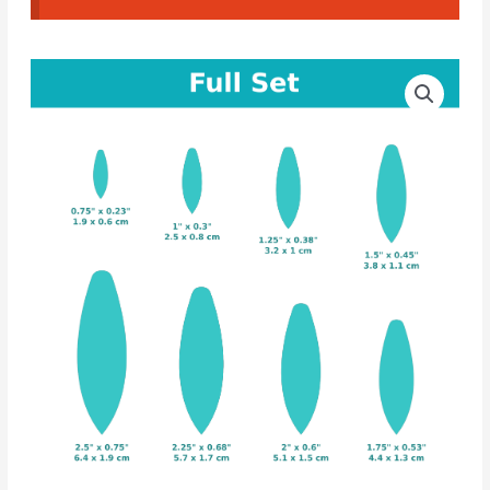
Cortadores
CAD
Pétalos
#02(
Set
Completo
)
cantidad