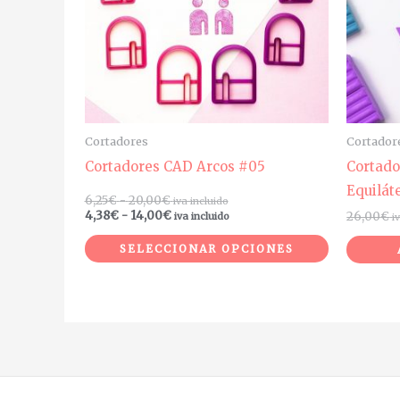
Las
opciones
se
pueden
elegir
en
Cortadores
Cortador
la
Cortadores CAD Arcos #05
Cortado
página
Equilát
6,25
€
-
20,00
€
iva incluido
de
4,38
€
-
14,00
€
26,00
€
iva incluido
i
producto
SELECCIONAR OPCIONES