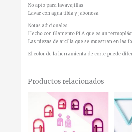
No apto para lavavajillas.
Lavar con agua tibia y jabonosa.
Notas adicionales:
Hecho con filamento PLA que es un termoplásti
Las piezas de arcilla que se muestran en las fo
El color de la herramienta de corte puede dife
Productos relacionados
Rango
Rango
Este
de
de
producto
precios:
precios:
desde
desde
tiene
6,25€
4,38€
hasta
hasta
múltiples
20,00€
14,00€
variantes.