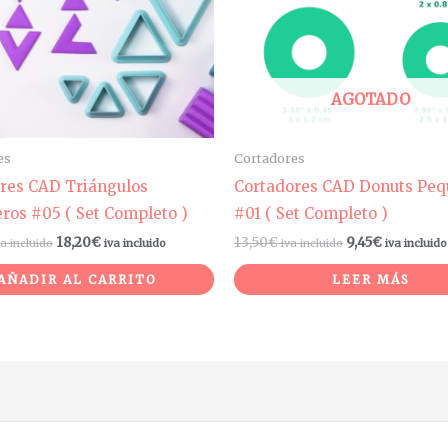
AGOTADO
es
Cortadores
res CAD Triángulos
Cortadores CAD Donuts Pe
eros #05 ( Set Completo )
#01 ( Set Completo )
18,20
€
13,50
€
9,45
€
va incluido
iva incluido
iva incluido
iva incluido
AÑADIR AL CARRITO
LEER MÁS