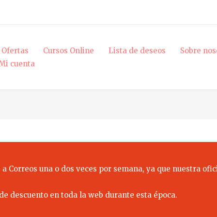
Ofertas
Cursos Online
Lista de deseos
Sobre nos
Mi cuenta
 a Correos una o dos veces por semana, ya que nuestra ofici
de descuento en toda la web durante esta época.