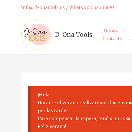
Ir
info@d-onatools.es
/
WhatsApp:620014901
al
contenido
Tienda
D-Ona Tools
Contacto
¡Hola!
Durante el verano realizaremos los envíos
por las tardes.
Para compensar la espera, tenéis un 30% 
Feliz Verano!