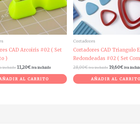
es
Cortadores
res CAD Arcoiris #02 ( Set
Cortadores CAD Triangulo 
o )
Redondeadas #02 ( Set Com
11,20
€
28,00
€
19,60
€
a incluido
iva incluido
iva incluido
iva inclu
AÑADIR AL CARRITO
AÑADIR AL CARRIT