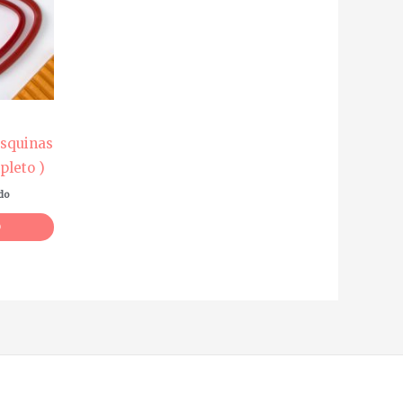
Esquinas
pleto )
ido
O