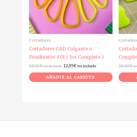
Cortadores
Cortador
Cortadores CAD Colgante o
Cortado
Pendientes #01 ( Set Completo )
Complet
18,50
€
12,95
€
16,00
€
iva incluido
iva incluido
iv
AÑADIR AL CARRITO