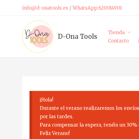
Ir
info@d-onatools.es
/
WhatsApp:620014901
al
contenido
Tienda
D-Ona Tools
Contacto
¡Hola!
Durante el verano realizaremos los envíos
por las tardes.
Para compensar la espera, tenéis un 30% 
Feliz Verano!