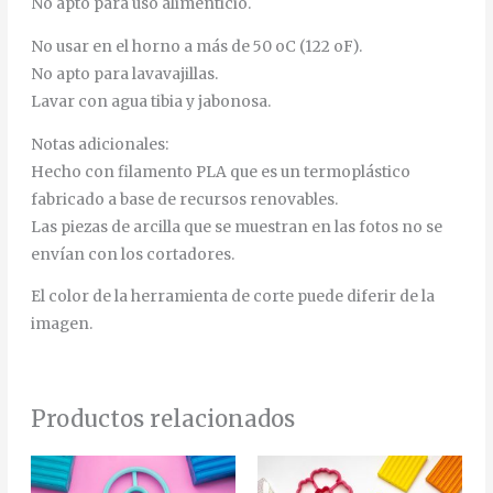
No apto para uso alimenticio.
No usar en el horno a más de 50 oC (122 oF).
No apto para lavavajillas.
Lavar con agua tibia y jabonosa.
Notas adicionales:
Hecho con filamento PLA que es un termoplástico
fabricado a base de recursos renovables.
Las piezas de arcilla que se muestran en las fotos no se
envían con los cortadores.
El color de la herramienta de corte puede diferir de la
imagen.
Productos relacionados
Rango
Rango
Rango
Rango
Este
Est
de
de
de
de