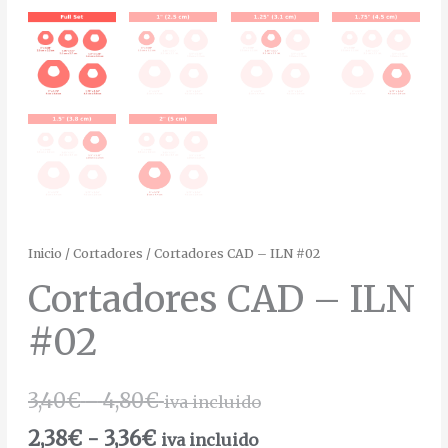
Inicio
/
Cortadores
/ Cortadores CAD – ILN #02
Cortadores CAD – ILN
#02
3,40
€
-
4,80
€
iva incluido
2,38
€
-
3,36
€
iva incluido