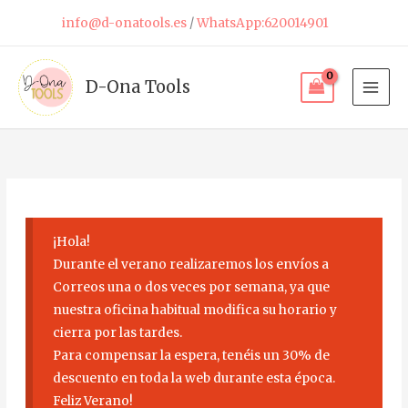
Ir
info@d-onatools.es
/
WhatsApp:620014901
al
contenido
D-Ona Tools
¡Hola!
Durante el verano realizaremos los envíos a
Correos una o dos veces por semana, ya que
nuestra oficina habitual modifica su horario y
cierra por las tardes.
Para compensar la espera, tenéis un 30% de
descuento en toda la web durante esta época.
Feliz Verano!