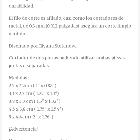
durabilidad.
El filo de corte es afilado, casi como los cortadores de
metal, de 0,3 mm (0,012 pulgadas) asegura un corte limpio
y nítido.
Diseñado por Iliyana Stefanova
Cortador de dos piezas pudiendo utilizar ambas piezas
juntas o separadas.
Medidas :
2,5 x 2,2cm ( 1″ x 0.88″)
3,1 x 2,7 cm ( 1.25″ x 1.1″)
3.8 x 3,3 cm ( 1.5″ x 1.32″)
4,5 x 3,8 cm ( 1.75″ x 1.54″)
5 x 4,4cm ( 2″ x 1.76″)
¡Advertencia!