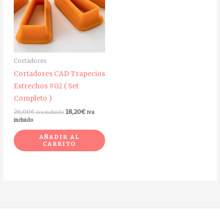
Cortadores
Cortadores CAD Trapecios
Estrechos #02 ( Set
Completo )
26,00
€
18,20
€
iva incluido
iva
incluido
AÑADIR AL
CARRITO