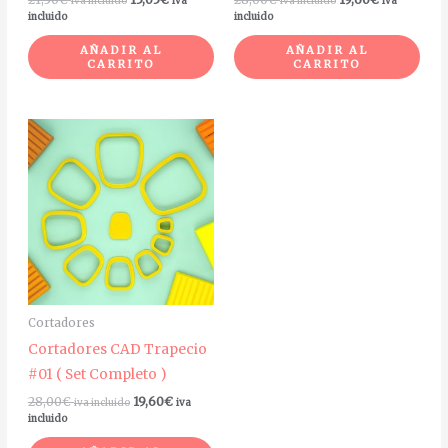
iva incluido
iva
iva incluido
iva
incluido
incluido
AÑADIR AL
AÑADIR AL
CARRITO
CARRITO
Cortadores
Cortadores CAD Trapecio
#01 ( Set Completo )
28,00
€
19,60
€
iva incluido
iva
incluido