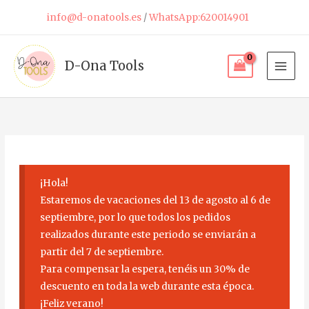
Ir
info@d-onatools.es
/
WhatsApp:620014901
al
contenido
D-Ona Tools
¡Hola!
Estaremos de vacaciones del 13 de agosto al 6 de
septiembre, por lo que todos los pedidos
realizados durante este periodo se enviarán a
partir del 7 de septiembre.
Para compensar la espera, tenéis un 30% de
descuento en toda la web durante esta época.
¡Feliz verano!