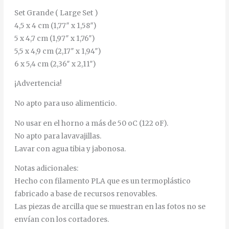
Set Grande ( Large Set )
4,5 x 4 cm (1,77″ x 1,58″)
5 x 4,7 cm (1,97″ x 1,76″)
5,5 x 4,9 cm (2,17″ x 1,94″)
6 x 5,4 cm (2,36″ x 2,11″)
¡Advertencia!
No apto para uso alimenticio.
No usar en el horno a más de 50 oC (122 oF).
No apto para lavavajillas.
Lavar con agua tibia y jabonosa.
Notas adicionales:
Hecho con filamento PLA que es un termoplástico
fabricado a base de recursos renovables.
Las piezas de arcilla que se muestran en las fotos no se
envían con los cortadores.